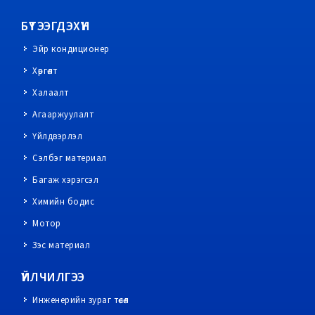
БҮТЭЭГДЭХҮҮН
Эйр кондиционер
Хөргөлт
Халаалт
Агааржуулалт
Үйлдвэрлэл
Сэлбэг материал
Багаж хэрэгсэл
Химийн бодис
Мотор
Зэс материал
ҮЙЛЧИЛГЭЭ
Инженерийн зураг төсөл