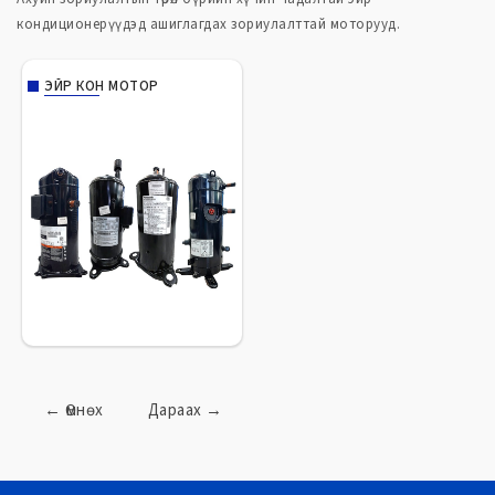
кондиционерүүдэд ашиглагдах зориулалттай моторууд.
ЭЙР КОН МОТОР
←
Өмнөх
Дараах
→