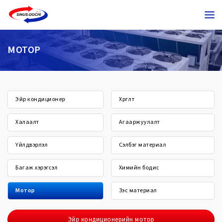
МОТОР
Эйр кондиционер
Хөргөлт
Халаалт
Агааржуулалт
Үйлдвэрлэл
Сэлбэг материал
Багаж хэрэгсэл
Химийн бодис
Мотор
Зэс материал
Эйр кондиционерийн мотор