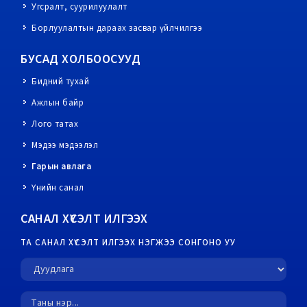
Угсралт, суурилуулалт
Борлуулалтын дараах засвар үйлчилгээ
БУСАД ХОЛБООСУУД
Бидний тухай
Ажлын байр
Лого татах
Мэдээ мэдээлэл
Гарын авлага
Үнийн санал
САНАЛ ХҮСЭЛТ ИЛГЭЭХ
ТА САНАЛ ХҮСЭЛТ ИЛГЭЭХ НЭГЖЭЭ СОНГОНО УУ