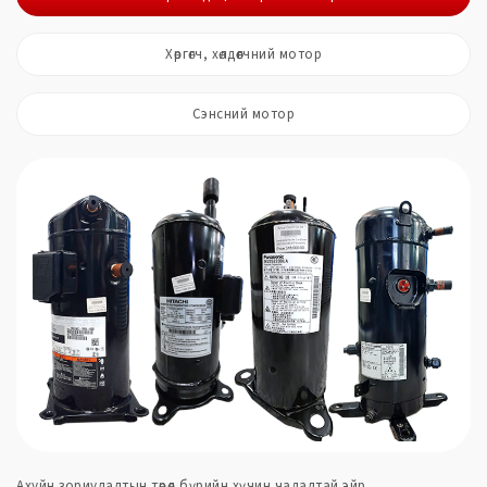
Хөргөгч, хөлдөөгчний мотор
Сэнсний мотор
Ахуйн зориулалтын төрөл бүрийн хүчин чадалтай эйр