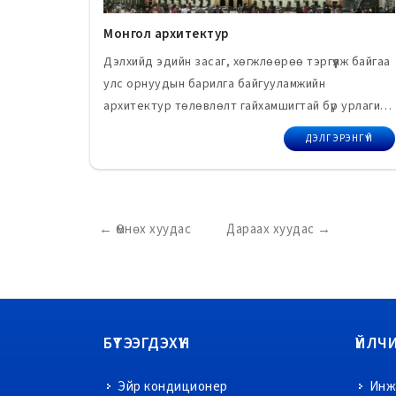
Монгол архитектур
Дэлхийд эдийн засаг, хөгжлөөрөө тэргүүлж байгаа
улс орнуудын барилга байгууламжийн
архитектур төлөвлөлт гайхамшигтай бүр урлагийн
түвшинд хүрч чадсан байдаг.
ДЭЛГЭРЭНГҮЙ
←
Өмнөх
хуудас
Дараах
хуудас
→
БҮТЭЭГДЭХҮҮН
ҮЙЛЧ
Эйр кондиционер
Инж