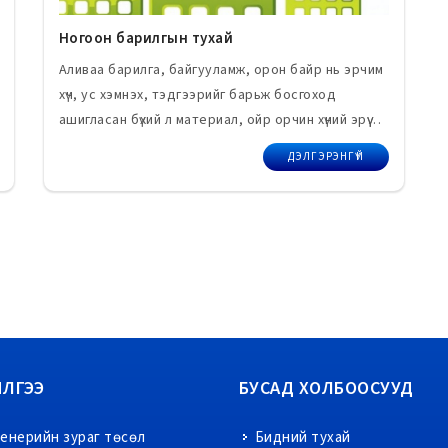
Ногоон барилгын тухай
Аливаа барилга, байгууламж, орон байр нь эрчим
хүч, ус хэмнэх, тэдгээрийг барьж босгоход
ашигласан бүхий л материал, ойр орчин хүний эрүүл
мэнд, байгаль орчинд аль болох хортой нөлөөгүй
ДЭЛГЭРЭНГҮЙ
байх нь ногоон барилгад баримтлах гол
баримтлах зарчим.
ИЛГЭЭ
БУСАД ХОЛБООСУУД
енерийн зураг төсөл
Бидний тухай