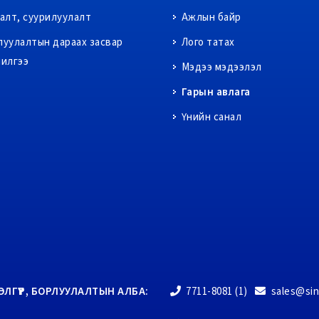
ралт, суурилуулалт
Ажлын байр
луулалтын дараах засвар
Лого татах
чилгээ
Мэдээ мэдээлэл
Гарын авлага
Үнийн санал
ЭЛГҮҮР, БОРЛУУЛАЛТЫН АЛБА:
7711-8081 (1)
sales@si