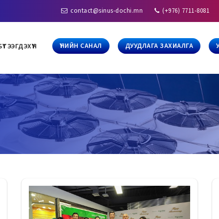
contact@sinus-dochi.mn
(+976) 7711-8081
ҮНИЙН САНАЛ
ДУУДЛАГА ЗАХИАЛГА
БҮТЭЭГДЭХҮҮН