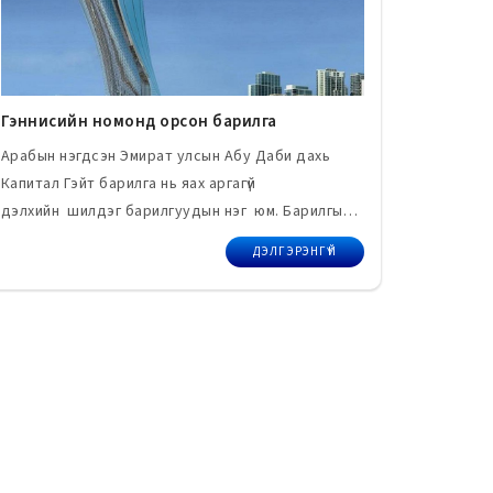
Гэннисийн номонд орсон барилга
Арабын нэгдсэн Эмират улсын Абу Даби дахь
Капитал Гэйт барилга нь яах аргагүй
дэлхийн шилдэг барилгуудын нэг юм. Барилгын
ажил 2007 онд эхэлж 2011 онд дууссан бөгөөд
ДЭЛГЭРЭНГҮЙ
барилгын загварыг тус улсын РМЖМ компани
гаргажээ.