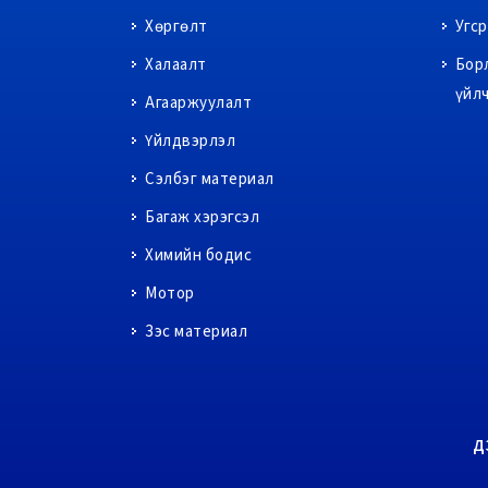
Хөргөлт
Угс
Халаалт
Бор
үйл
Агааржуулалт
Үйлдвэрлэл
Сэлбэг материал
Багаж хэрэгсэл
Химийн бодис
Мотор
Зэс материал
Д