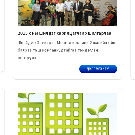
2015 оны шилдэг харилцагчаар шалгарлаа
Шнайдер Электрик Монгол компани 2 жилийн ойн
баяраа түнш компаниудтайгаа тэмдэглэн
өнгөрүүллээ
ДЭЛГЭРЭНГҮЙ