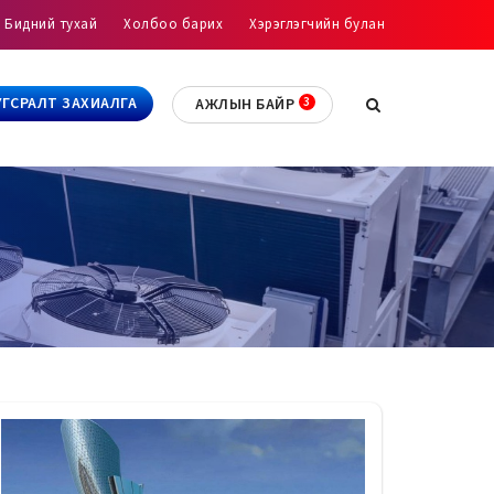
Бидний тухай
Холбоо барих
Хэрэглэгчийн булан
УГСРАЛТ ЗАХИАЛГА
АЖЛЫН БАЙР