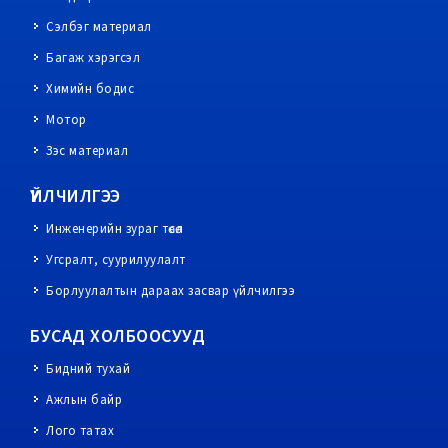
Сэлбэг материал
Багаж хэрэгсэл
Химийн бодис
Мотор
Зэс материал
ҮЙЛЧИЛГЭЭ
Инженерийн зураг төсөл
Угсралт, суурилуулалт
Борлуулалтын дараах засвар үйлчилгээ
БУСАД ХОЛБООСУУД
Бидний тухай
Ажлын байр
Лого татах