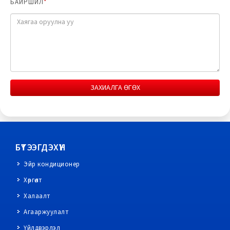
БАЙРШИЛ
*
ЗАХИАЛГА ӨГӨХ
БҮТЭЭГДЭХҮҮН
Эйр кондиционер
Хөргөлт
Халаалт
Агааржуулалт
Үйлдвэрлэл