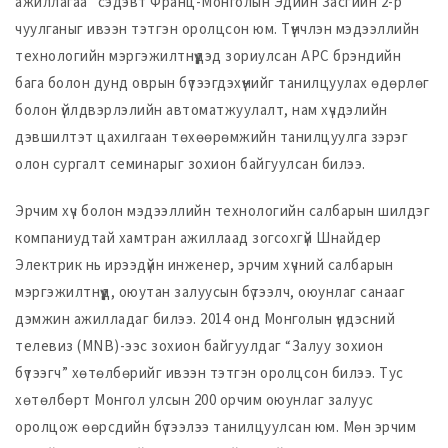
ажиллагаа” сэдэвт Франц-Монголын Эдийн Засгийн 2-р
чуулганыг ивээн тэтгэн оролцсон юм. Түүнчлэн мэдээллийн
технологийн мэргэжилтнүүдэд зориулсан APC брэндийн
бага болон дунд оврын бүтээгдэхүүнийг танилцуулах өдөрлөг
болон үйлдвэрлэлийн автоматжуулалт, нам хүчдэлийн
дэвшилтэт цахилгаан төхөөрөмжийн танилцуулга зэрэг
олон сургалт семинарыг зохион байгуулсан билээ.
Эрчим хүч болон мэдээллийн технологийн салбарын шилдэг
компаниудтай хамтран ажиллаад зогсохгүй Шнайдер
Электрик нь ирээдүйн инженер, эрчим хүчний салбарын
мэргэжилтнүүд, оюутан залуусын бүтээлч, оюунлаг санааг
дэмжин ажилладаг билээ. 2014 онд Монголын үндэсний
телевиз (MNB)-ээс зохион байгуулдаг “Залуу зохион
бүтээгч” хөтөлбөрийг ивээн тэтгэн оролцсон билээ. Тус
хөтөлбөрт Монгол улсын 200 орчим оюунлаг залуус
оролцож өөрсдийн бүтээлээ танилцуулсан юм. Мөн эрчим