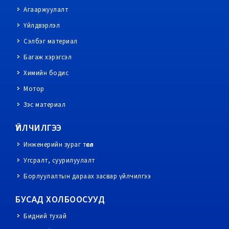
Агааржуулалт
Үйлдвэрлэл
Сэлбэг материал
Багаж хэрэгсэл
Химийн бодис
Мотор
Зэс материал
ҮЙЛЧИЛГЭЭ
Инженерийн зураг төсөл
Угсралт, суурилуулалт
Борлуулалтын дараах засвар үйлчилгээ
БУСАД ХОЛБООСУУД
Бидний тухай