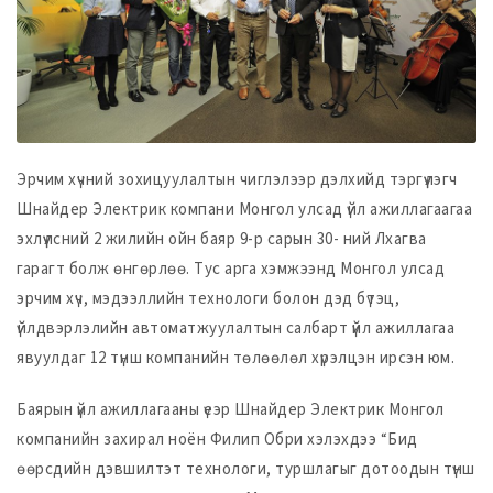
Эрчим хүчний зохицуулалтын чиглэлээр дэлхийд тэргүүлэгч
Шнайдер Электрик компани Монгол улсад үйл ажиллагаагаа
эхлүүлсний 2 жилийн ойн баяр 9-р сарын 30- ний Лхагва
гарагт болж өнгөрлөө. Тус арга хэмжээнд Монгол улсад
эрчим хүч, мэдээллийн технологи болон дэд бүтэц,
үйлдвэрлэлийн автоматжуулалтын салбарт үйл ажиллагаа
явуулдаг 12 түнш компанийн төлөөлөл хүрэлцэн ирсэн юм.
Баярын үйл ажиллагааны үеэр Шнайдер Электрик Монгол
компанийн захирал ноён Филип Обри хэлэхдээ “Бид
өөрсдийн дэвшилтэт технологи, туршлагыг дотоодын түнш