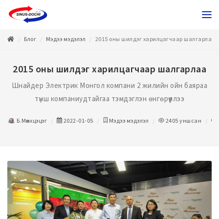
Блог
Мэдээ мэдэлэл
2015 оны шилдэг харилцагчаар шалгарлаа
2015 оны шилдэг харилцагчаар шалгарлаа
Шнайдер Электрик Монгол компани 2 жилийн ойн баяраа
түнш компаниудтайгаа тэмдэглэн өнгөрүүллээ
Б.Мөнхцэцэг
2022-01-05
Мэдээ мэдэлэл
2405
уншсан