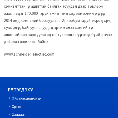
хэмнэлттэй, үр ашигтай байлгах асуудал дээр төвлөрч
ажилладаг 170,000 гаруй ажилтаны хөдөлмөрийн үр дүнд
2014 онд компаний борлуулалт 25 тэрбум гаруй еврод хүрч,
хувь хүмүүс, байгууллагуудад эрчим хүчээ хамгийн үр
ашигтайгаар зарцуулахад нь туслалцаа үзүүлэхэд бүхий л хүчээ
дайчлан ажиллаж байна.
www.schneider-electric.com
БҮТЭЭГДЭХҮҮН
Эйр кондиционер
Хөргөлт
Халаалт