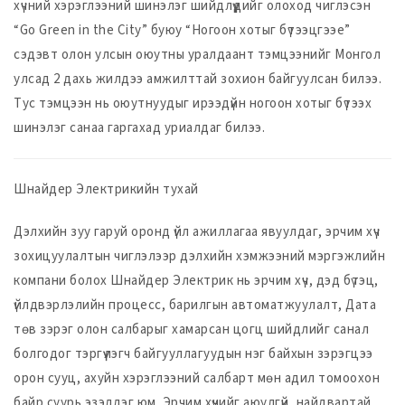
хүчний хэрэглээний шинэлэг шийдлүүдийг олоход чиглэсэн
“Go Green in the City” буюу “Ногоон хотыг бүтээцгээе”
сэдэвт олон улсын оюутны уралдаант тэмцээнийг Монгол
улсад 2 дахь жилдээ амжилттай зохион байгуулсан билээ.
Тус тэмцээн нь оюутнуудыг ирээдүйн ногоон хотыг бүтээх
шинэлэг санаа гаргахад уриалдаг билээ.
Шнайдер Электрикийн тухай
Дэлхийн зуу гаруй оронд үйл ажиллагаа явуулдаг, эрчим хүч
зохицуулалтын чиглэлээр дэлхийн хэмжээний мэргэжлийн
компани болох Шнайдер Электрик нь эрчим хүч, дэд бүтэц,
үйлдвэрлэлийн процесс, барилгын автоматжуулалт, Дата
төв зэрэг олон салбарыг хамарсан цогц шийдлийг санал
болгодог тэргүүлэгч байгууллагуудын нэг байхын зэрэгцээ
орон сууц, ахуйн хэрэглээний салбарт мөн адил томоохон
байр суурь эзэлдэг юм. Эрчим хүчийг аюулгүй, найдвартай,