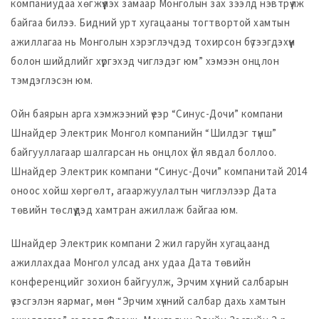
компаниудаа хөгжүүлэх замаар Монголын зах зээлд нэвтрүүлж
байгаа билээ. Бидний урт хугацааны тогтвортой хамтын
ажиллагаа нь Монголын хэрэглэчдэд тохирсон бүтээгдэхүүн
болон шийдлийг хүргэхэд чиглэдэг юм” хэмээн онцлон
тэмдэглэсэн юм.
Ойн баярын арга хэмжээний үеэр “Синус-Дочи” компани
Шнайдер Электрик Монгол компанийн “Шилдэг түнш”
байгууллагаар шалгарсан нь онцлох үйл явдал боллоо.
Шнайдер Электрик компани “Синус-Дочи” компанитай 2014
оноос хойш хөргөлт, агааржуулалтын чиглэлээр Дата
төвийн төслүүдэд хамтран ажиллаж байгаа юм.
Шнайдер Электрик компани 2 жил гаруйн хугацаанд
ажиллахдаа Монгол улсад анх удаа Дата төвийн
конференцийг зохион байгуулж, Эрчим хүчний салбарын
үзэсгэлэн яармаг, мөн “Эрчим хүчний салбар дахь хамтын