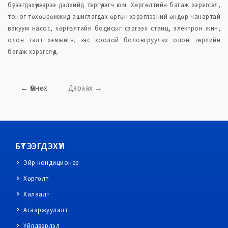
бүтээгдэхүүнээрээ дэлхийд тэргүүлэгч юм. Хөргөлтийн багаж хэрэгсэл,
тоног төхөөрөмжид ашиглагдах өргөн хэрэглээний өндөр чанартай
вакуум насос, хөргөлтийн бодисыг сэргээх станц, электрон жин,
олон талт хэмжигч, зэс хоолой боловсруулах олон төрлийн
багаж хэрэгслүүд.
←
Өмнөх
Дараах
→
БҮТЭЭГДЭХҮҮН
Эйр кондиционер
Хөргөлт
Халаалт
Агааржуулалт
Үйлдвэрлэл