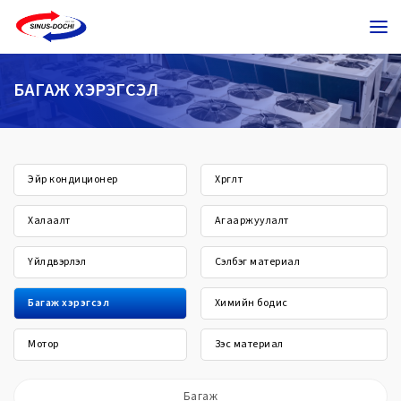
БАГАЖ ХЭРЭГСЭЛ
Эйр кондиционер
Хөргөлт
Халаалт
Агааржуулалт
Үйлдвэрлэл
Сэлбэг материал
Багаж хэрэгсэл
Химийн бодис
Мотор
Зэс материал
Багаж