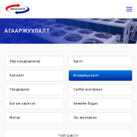
АГААРЖУУЛАЛТ
Эйр кондиционер
Хөргөлт
Халаалт
Агааржуулалт
Үйлдвэрлэл
Сэлбэг материал
Багаж хэрэгсэл
Химийн бодис
Мотор
Зэс материал
Чийгшүүлэлт