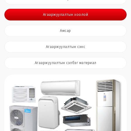
Агааржуулалтын хоолой
Амсар
Агааржуулалтын сэнс
Агааржуулалтын сэлбэг материал