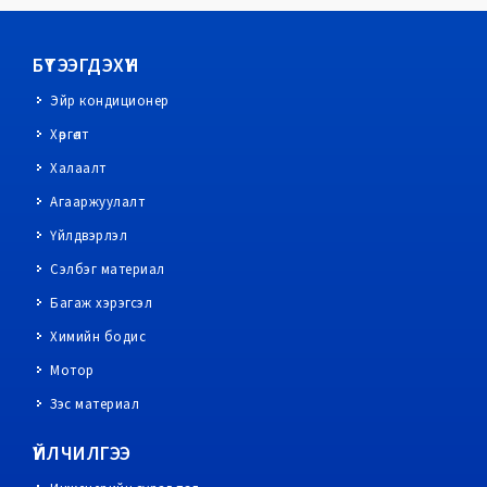
БҮТЭЭГДЭХҮҮН
Эйр кондиционер
Хөргөлт
Халаалт
Агааржуулалт
Үйлдвэрлэл
Сэлбэг материал
Багаж хэрэгсэл
Химийн бодис
Мотор
Зэс материал
ҮЙЛЧИЛГЭЭ