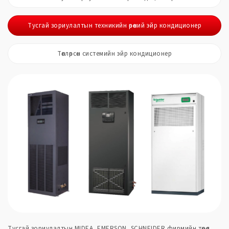
Тусгай зориулалтын техникийн өрөөний эйр кондиционер
Төвлөрсөн системийн эйр кондиционер
Тусгай зориулалтын MIDEA, EMERSON, SCHNEIDER фирмийн төрөл