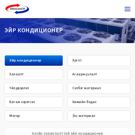
ЭЙР КОНДИЦИОНЕР
Эйр кондиционер
Хөргөлт
Халаалт
Агааржуулалт
Үйлдвэрлэл
Сэлбэг материал
Багаж хэрэгсэл
Химийн бодис
Мотор
Зэс материал
Ахуйн зориулалттай эйр кондиционер