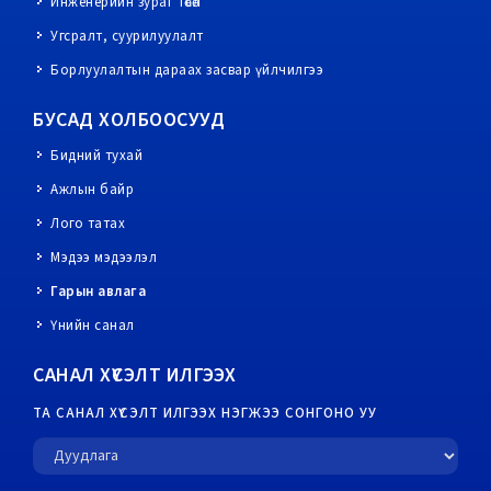
Инженерийн зураг төсөл
Угсралт, суурилуулалт
Борлуулалтын дараах засвар үйлчилгээ
БУСАД ХОЛБООСУУД
Бидний тухай
Ажлын байр
Лого татах
Мэдээ мэдээлэл
Гарын авлага
Үнийн санал
САНАЛ ХҮСЭЛТ ИЛГЭЭХ
ТА САНАЛ ХҮСЭЛТ ИЛГЭЭХ НЭГЖЭЭ СОНГОНО УУ