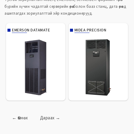
бүрийн хүчин чадалтай серверийн өрөө болон бааз станц, дата өрөөнд
ашиглагдах зориулалттай эйр кондиционерууд.
EMERSON DATAMATE
MIDEA PRECISION
←
Өмнөх
Дараах
→