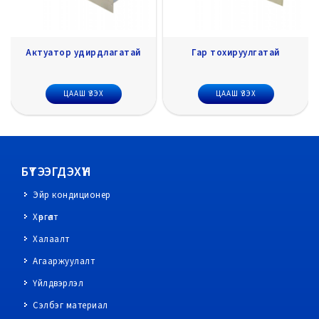
Гар тохируулгатай
Утаа болон Галын
мэдрэгчтэй
ЦААШ ҮЗЭХ
ЦААШ ҮЗЭХ
БҮТЭЭГДЭХҮҮН
Эйр кондиционер
Хөргөлт
Халаалт
Агааржуулалт
Үйлдвэрлэл
Сэлбэг материал