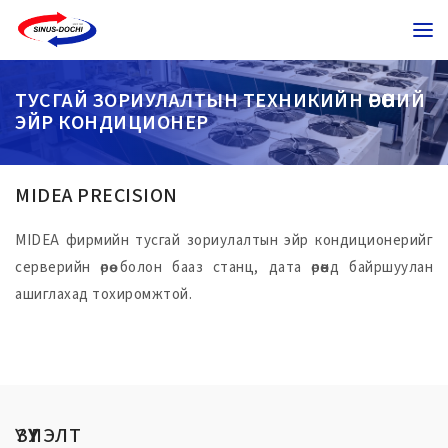
ТУСГАЙ ЗОРИУЛАЛТЫН ТЕХНИКИЙН ӨРӨӨНИЙ
ЭЙР КОНДИЦИОНЕР
MIDEA PRECISION
MIDEA фирмийн тусгай зориулалтын эйр кондиционерийг
серверийн өрөө болон бааз станц, дата өрөөнд байршуулан
ашиглахад тохиромжтой.
ҮЗҮҮЛЭЛТ