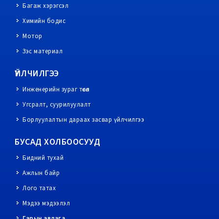
Багаж хэрэгсэл
Химийн бодис
Мотор
Зэс материал
ҮЙЛЧИЛГЭЭ
Инженерийн зураг төсөл
Угсралт, суурилуулалт
Борлуулалтын дараах засвар үйлчилгээ
БУСАД ХОЛБООСУУД
Бидний тухай
Ажлын байр
Лого татах
Мэдээ мэдээлэл
Гарын авлага