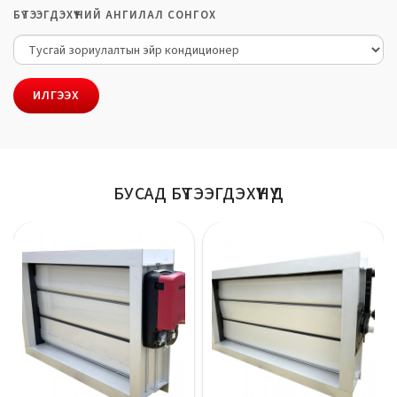
БҮТЭЭГДЭХҮҮНИЙ АНГИЛАЛ СОНГОХ
ИЛГЭЭХ
БУСАД БҮТЭЭГДЭХҮҮНҮҮД