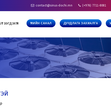
contact@sinus-dochi.mn
(+976) 7711-8081
ҮНИЙН САНАЛ
ДУУДЛАГА ЗАХИАЛГА
БҮТЭЭГДЭХҮҮН
ТЭЙ
ер