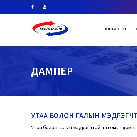
Facebook
Youtube
ҮЙЛЧИЛГЭЭ
ДАМПЕР
УТАА БОЛОН ГАЛЫН МЭДРЭГЧ
Утаа болон галын мэдрэгчтэй автомат дамп