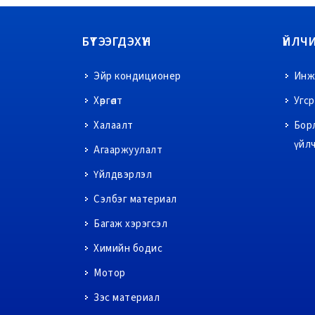
БҮТЭЭГДЭХҮҮН
ҮЙЛЧ
Эйр кондиционер
Инже
Хөргөлт
Угс
Халаалт
Бор
үйл
Агааржуулалт
Үйлдвэрлэл
Сэлбэг материал
Багаж хэрэгсэл
Химийн бодис
Мотор
Зэс материал