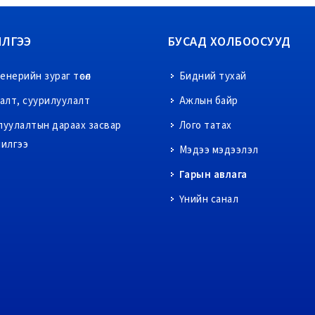
ИЛГЭЭ
БУСАД ХОЛБООСУУД
нерийн зураг төсөл
Бидний тухай
ралт, суурилуулалт
Ажлын байр
луулалтын дараах засвар
Лого татах
чилгээ
Мэдээ мэдээлэл
Гарын авлага
Үнийн санал