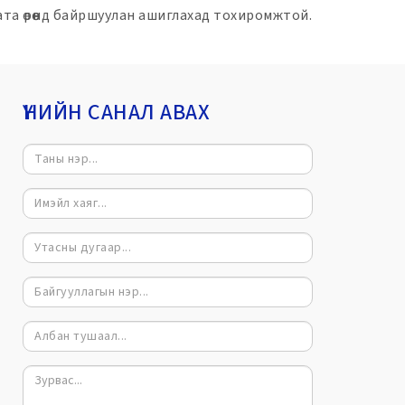
та өрөөнд байршуулан ашиглахад тохиромжтой.
ҮНИЙН САНАЛ АВАХ