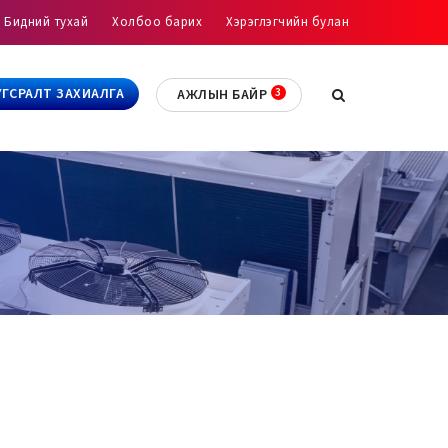
Бидний тухай
Холбоо барих
Хэрэглэгчийн булан
УГСРАЛТ ЗАХИАЛГА
АЖЛЫН БАЙР