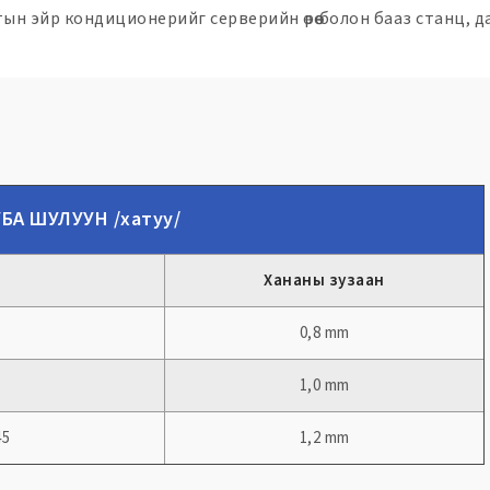
 эйр кондиционерийг серверийн өрөө болон бааз станц, да
БА ШУЛУУН /хатуу/
Хананы зузаан
0,8 mm
1,0 mm
45
1,2 mm