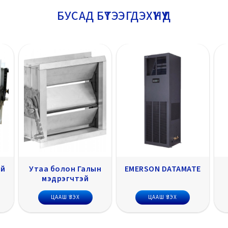
БУСАД БҮТЭЭГДЭХҮҮНҮҮД
н
EMERSON DATAMATE
MIDEA PRECISION
ЦААШ ҮЗЭХ
ЦААШ ҮЗЭХ