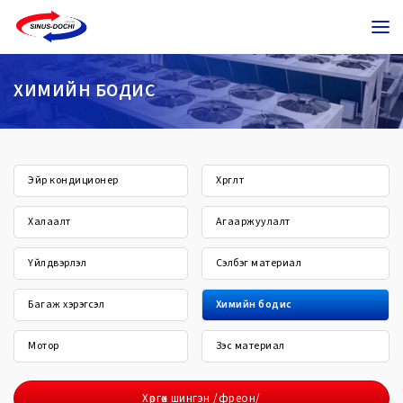
ХИМИЙН БОДИС
Эйр кондиционер
Хөргөлт
Халаалт
Агааржуулалт
Үйлдвэрлэл
Сэлбэг материал
Багаж хэрэгсэл
Химийн бодис
Мотор
Зэс материал
Хөргөх шингэн /фреон/