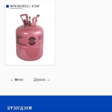
ФРЕОН/R32 / 9.5КГ
←
Өмнөх
Дараах
→
БҮТЭЭГДЭХҮҮН