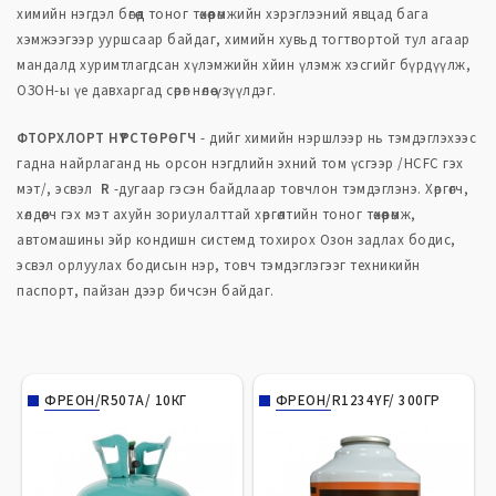
химийн нэгдэл бөгөөд тоног төхөөрөмжийн хэрэглээний явцад бага
хэмжээгээр ууршсаар байдаг, химийн хувьд тогтвортой тул агаар
мандалд хуримтлагдсан хүлэмжийн хйин үлэмж хэсгийг бүрдүүлж,
ОЗОН-ы үе давхаргад сөрөг нөлөө үзүүлдэг.
ФТОРХЛОРТ НҮҮРСТӨРӨГЧ
- дийг химийн нэршлээр нь тэмдэглэхээс
гадна найрлаганд нь орсон нэгдлийн эхний том үсгээр /HCFC гэх
мэт/, эсвэл
R
-дугаар гэсэн байдлаар товчлон тэмдэглэнэ. Хөргөгч,
хөлдөөгч гэх мэт ахуйн зориулалттай хөргөлтийн тоног төхөөрөмж,
автомашины эйр кондишн системд тохирох Озон задлах бодис,
эсвэл орлуулах бодисын нэр, товч тэмдэглэгээг техникийн
паспорт, пайзан дээр бичсэн байдаг.
ФРЕОН/R507A/ 10КГ
ФРЕОН/R1234YF/ 300ГР