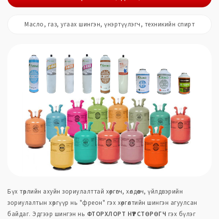
Масло, газ, угаах шингэн, үнэртүүлэгч, техникийн спирт
Бүх төрлийн ахуйн зориулалттай хөргөгч, хөлдөөгч, үйлдвэрийн
зориулалтын хөргүүр нь "фреон" гэх хөргөлтийн шингэн агуулсан
байдаг. Эдгээр шингэн нь
ФТОРХЛОРТ НҮҮРСТӨРӨГЧ
гэх бүлэг