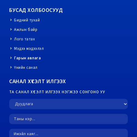
БУСАД ХОЛБООСУУД
Бидний тухай
Ажлын байр
Лого татах
Мэдээ мэдээлэл
Гарын авлага
Үнийн санал
САНАЛ ХҮСЭЛТ ИЛГЭЭХ
ТА САНАЛ ХҮСЭЛТ ИЛГЭЭХ НЭГЖЭЭ СОНГОНО УУ