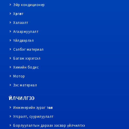
Эйр кондиционер
Хөргөлт
Халаалт
Агааржуулалт
Үйлдвэрлэл
Сэлбэг материал
Багаж хэрэгсэл
Химийн бодис
Мотор
Зэс материал
ҮЙЛЧИЛГЭЭ
Инженерийн зураг төсөл
Угсралт, суурилуулалт
Борлуулалтын дараах засвар үйлчилгээ