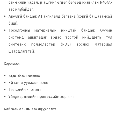
сайн хүчин чадал, үр ашгийг өгдөг бөгөөд ихэвчлэн R404A-
аас илүү байдаг.
Аюулгүй байдал: А1 ангилалд багтана (хоргүй ба шатамхай
биш).
Тосолгооны материалын нийцтэй байдал: Хуучин
системд ашигладаг эрдэс тостой нийцдэггүй тул
синтетик полиолестер (POE) тослох материал
шаардлагатай.
Хэрэглээ:
Хөлдөөгч болон витрина
Хүйтэн агуулахын өрөө
Тээврийн хөргөлт
Үйлдвэрлэлийн процессийн хөргөлт
Байгаль орчны зохицуулалт: