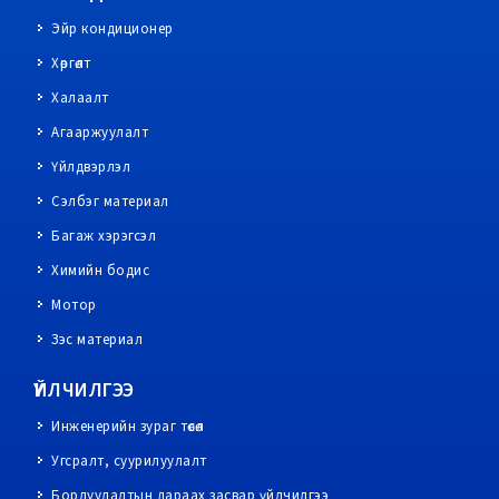
Эйр кондиционер
Хөргөлт
Халаалт
Агааржуулалт
Үйлдвэрлэл
Сэлбэг материал
Багаж хэрэгсэл
Химийн бодис
Мотор
Зэс материал
ҮЙЛЧИЛГЭЭ
Инженерийн зураг төсөл
Угсралт, суурилуулалт
Борлуулалтын дараах засвар үйлчилгээ