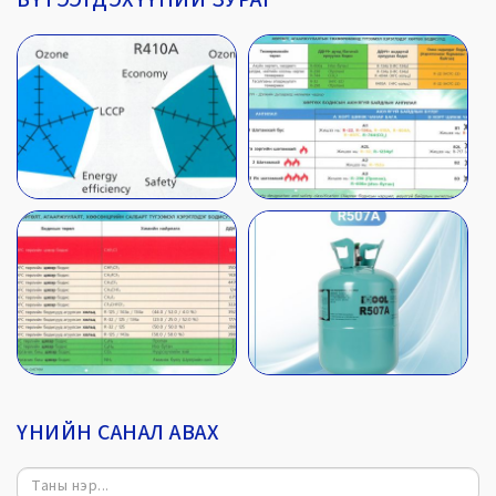
БҮТЭЭГДЭХҮҮНИЙ ЗУРАГ
ҮНИЙН САНАЛ АВАХ