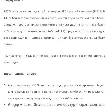
Зориулалт:
R507A нь өндөр хүчин чадалтай, азеотроп HFC хөргөлтийн холимог (R-125/R-
143a) бөгөөд голчлон дэлгэцийн хайрцаг, хүйтэн агуулах гэх мэт бага болон
дунд температурт арилжааны хөргөлтөд ашиглагддаг. Энэ нь R-502 болон
R-22-ийн шууд, шатамхай бус (ASHRAE A1) орлуулагч болж үйлчилдэг.
3985 өндөр GWP-ийн улмаас хэрэглээ нь улам бүр хязгаарлагдмал болж
байна.
R507 хөргөлтийн бодисыг голчлон бага температурт хөргөлтийн системд
ашигладаг.
Үндсэн шинж чанар:
Азеотроп хольц: R507A нь нэг бүрэлдэхүүн хэсэгтэй хөргөлтийн бодис
шиг ажилладаг бөгөөд энэ нь температурын хэлбэлзлийг мэдэрдэггүй
тул үерт автсан ууршуулагчид тохиромжтой болгодог.
Өндөр үр ашиг: Энэ нь бага температурт хэрэглэхэд маш