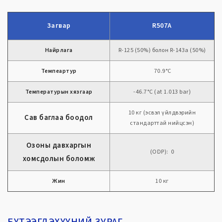
Загвар
R507A
Найрлага
R-125 (50%) болон R-143a (50%)
Темпеартур
70.9°C
Температурын хязгаар
-46.7°C (at 1.013 bar)
10 кг (эсвэл үйлдвэрийн
Сав баглаа боодол
стандарттай нийцсэн)
Озоны давхаргын
(ODP): 0
хомсдолын боломж
Жин
10 кг