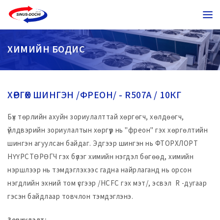
ХИМИЙН БОДИС
ХӨРГӨХ ШИНГЭН /ФРЕОН/ - R507A / 10КГ
Бүх төрлийн ахуйн зориулалттай хөргөгч, хөлдөөгч,
үйлдвэрийн зориулалтын хөргүүр нь "фреон" гэх хөргөлтийн
шингэн агуулсан байдаг. Эдгээр шингэн нь ФТОРХЛОРТ
НҮҮРСТӨРӨГЧ гэх бүлэг химийн нэгдэл бөгөөд, химийн
нэршлээр нь тэмдэглэхээс гадна найрлаганд нь орсон
нэгдлийн эхний том үсгээр /HCFC гэх мэт/, эсвэл R -дугаар
гэсэн байдлаар товчлон тэмдэглэнэ.