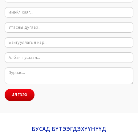
ИЛГЭЭХ
БУСАД БҮТЭЭГДЭХҮҮНҮҮД