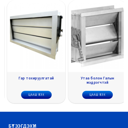
Гар тохируулгатай
Утаа болон Галын
мэдрэгчтэй
ЦААШ ҮЗЭХ
ЦААШ ҮЗЭХ
БҮТЭЭГДЭХҮҮН