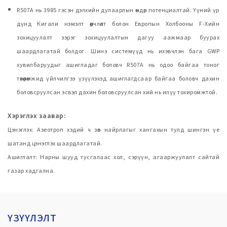
R507A нь 3985 гэсэн дэлхийн дулаарлын өндөр потенциалтай. Үүний үр
дүнд Кигали нэмэлт өөрчлөлт болон Европын Холбооны F-Хийн
зохицуулалт зэрэг зохицуулалтын дагуу аажмаар буурах
шаардлагатай болдог. Шинэ системүүд нь ихэвчлэн бага GWP
хувилбаруудыг ашигладаг боловч R507A нь одоо байгаа тоног
төхөөрөмжид үйлчилгээ үзүүлэхэд ашиглагдсаар байгаа боловч дахин
боловсруулсан эсвэл дахин боловсруулсан хий нь илүү тохиромжтой.
Хэрэглэх заавар:
Цэнэглэх: Азеотроп хэдий ч зөв найрлагыг хангахын тулд шингэн үе
шатанд цэнэглэх шаардлагатай.
Ашиглалт: Нарны шууд тусгалаас хол, сэрүүн, агааржуулалт сайтай
газар хадгална.
ҮЗҮҮЛЭЛТ