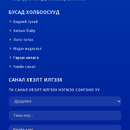
БУСАД ХОЛБООСУУД
Бидний тухай
Ажлын байр
Лого татах
Мэдээ мэдээлэл
Гарын авлага
Үнийн санал
САНАЛ ХҮСЭЛТ ИЛГЭЭХ
ТА САНАЛ ХҮСЭЛТ ИЛГЭЭХ НЭГЖЭЭ СОНГОНО УУ