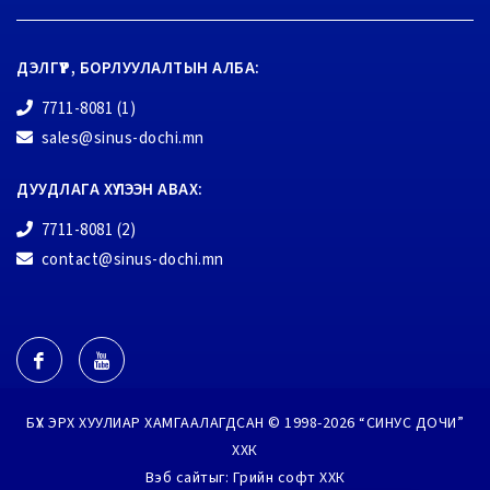
ДЭЛГҮҮР, БОРЛУУЛАЛТЫН АЛБА:
7711-8081 (1)
sales@sinus-dochi.mn
ДУУДЛАГА ХҮЛЭЭН АВАХ:
7711-8081 (2)
contact@sinus-dochi.mn
БҮХ ЭРХ ХУУЛИАР ХАМГААЛАГДСАН © 1998-2026 “СИНУС ДОЧИ”
ХХК
Вэб сайт
ыг:
Грийн софт ХХК