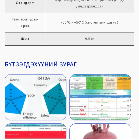
Стандарт
үйлдвэрлэгдсэн
Температурын
-50°C ~ +50°C (системийн дагуу)
хүрээ
Жин
9.5 кг
БҮТЭЭГДЭХҮҮНИЙ ЗУРАГ