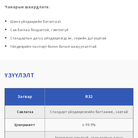
Чанарын шаардлага:
Шинэ үйлдвэрийн баталгаат
Сав баглаа боодолтой, гэмтэлгүй
Стандартын дагуу үйлдвэрлэгдсэн, серийн дугаартай
Үйлдвэрийн паспорт болон баталгаажуулалттай
ҮЗҮҮЛЭЛТ
Загвар
R32
Савлагаа
Стандарт үйлдвэрлэлийн багтаамж, савтай
Цэвэршилт
≥ 99.9%
Хэрэглэхэд аюулгүй, стандартын дагуу