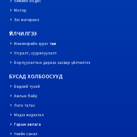
Химийн бодис
Мотор
Зэс материал
ҮЙЛЧИЛГЭЭ
Инженерийн зураг төсөл
Угсралт, суурилуулалт
Борлуулалтын дараах засвар үйлчилгээ
БУСАД ХОЛБООСУУД
Бидний тухай
Ажлын байр
Лого татах
Мэдээ мэдээлэл
Гарын авлага
Үнийн санал