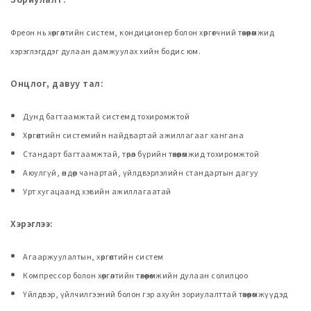
Зориулалт:
Фреон нь хөргөлтийн систем, кондиционер болон хөргөгчний төхөөрөмжид
хэрэглэгддэг дулаан дамжуулах хийн бодис юм.
Онцлог, давуу тал:
Дунд багтаамжтай системд тохиромжтой
Хөргөлтийн системийн найдвартай ажиллагааг хангана
Стандарт багтаамжтай, төрөл бүрийн төхөөрөмжид тохиромжтой
Аюулгүй, өндөр чанартай, үйлдвэрлэлийн стандартын дагуу
Урт хугацаанд хэвийн ажиллагаатай
Хэрэглээ:
Агааржуулалтын, хөргөлтийн систем
Компрессор болон хөргөлтийн төхөөрөмжийн дулаан солилцоо
Үйлдвэр, үйлчилгээний болон гэр ахуйн зориулалттай төхөөрөмжүүдэд