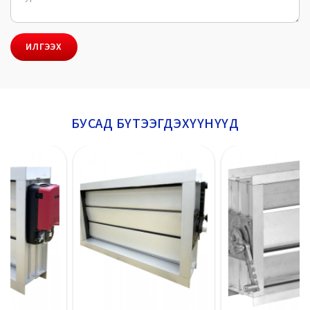
ИЛГЭЭХ
БУСАД БҮТЭЭГДЭХҮҮНҮҮД