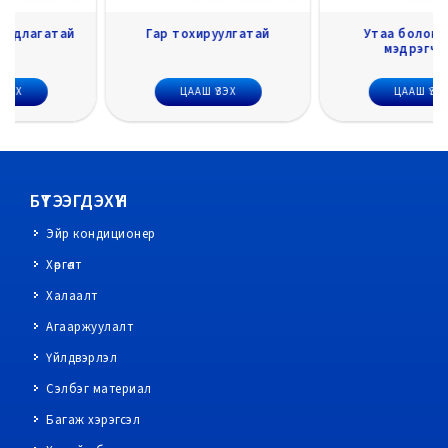
Гар тохируулгатай
Утаа болон Галын
мэдрэгчтэй
ЦААШ ҮЗЭХ
ЦААШ ҮЗЭХ
БҮТЭЭГДЭХҮҮН
Эйр кондиционер
Хөргөлт
Халаалт
Агааржуулалт
Үйлдвэрлэл
Сэлбэг материал
Багаж хэрэгсэл