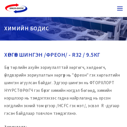
ХИМИЙН БОДИС
ХӨРГӨХ ШИНГЭН /ФРЕОН/ - R32 / 9.5КГ
Бүх төрлийн ахуйн зориулалттай хөргөгч, хөлдөөгч,
үйлдвэрийн зориулалтын хөргүүр нь "фреон" гэх хөргөлтийн
шингэн агуулсан байдаг. Эдгээр шингэн нь ФТОРХЛОРТ
НҮҮРСТӨРӨГЧ гэх бүлэг химийн нэгдэл бөгөөд, химийн
нэршлээр нь тэмдэглэхээс гадна найрлаганд нь орсон
нэгдлийн эхний том үсгээр /HCFC гэх мэт/, эсвэл R -дугаар
гэсэн байдлаар товчлон тэмдэглэнэ.