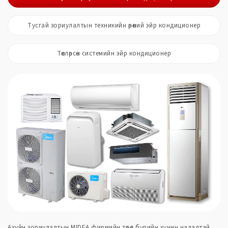
Тусгай зориулалтын техникийн өрөөний эйр кондиционер
Төвлөрсөн системийн эйр кондиционер
Ахуйн зориулалтын MIDEA фирмийн төрөл бүрийн хүчин чадалтай