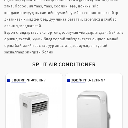
хана, босоо, ил тааз, тааз, хоолой, зөөвөр, цонхны эйр
кондиционерүүд нь хамгийн сүүлийн үеийн технологоор хэлбэр
дизайнтай хийгдсэн бөгөөд, дуу чимээ багатай, хэрэглэхэд хялбар
алсын удирдлагатай.
Европ стандартаар экспортонд зориулан үйлдвэрлэгдсэн, байгаль
орчинд ээлтэй, хүний биед хоргүй хийгдсэнээрээ онцлог. Манай
орны байгалийн эрс тэс уур амьсгалд зориулагдан тусгай
захиалгаар хийгдсэн болно.
SPLIT AIR CONDITIONER
ЗӨӨВӨР/MPPH-09CRN7
ЗӨӨВӨР/MPPD-12HRN7