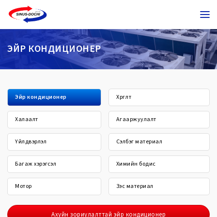
ЭЙР КОНДИЦИОНЕР
Эйр кондиционер
Хөргөлт
Халаалт
Агааржуулалт
Үйлдвэрлэл
Сэлбэг материал
Багаж хэрэгсэл
Химийн бодис
Мотор
Зэс материал
Ахуйн зориулалттай эйр кондиционер