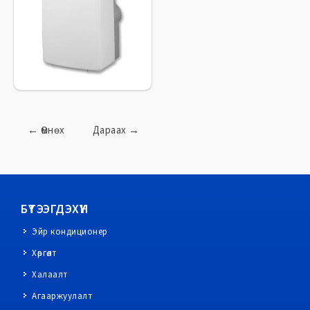
←
Өмнөх
Дараах
→
БҮТЭЭГДЭХҮҮН
Эйр кондиционер
Хөргөлт
Халаалт
Агааржуулалт