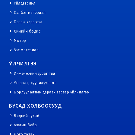
Үйлдвэрлэл
Сэлбэг материал
Багаж хэрэгсэл
Химийн бодис
Мотор
Зэс материал
ҮЙЛЧИЛГЭЭ
Инженерийн зураг төсөл
Угсралт, суурилуулалт
Борлуулалтын дараах засвар үйлчилгээ
БУСАД ХОЛБООСУУД
Бидний тухай
Ажлын байр
Лого татах