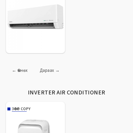
←
Өмнөх
Дараах
→
INVERTER AIR CONDITIONER
ЗӨӨВӨР COPY