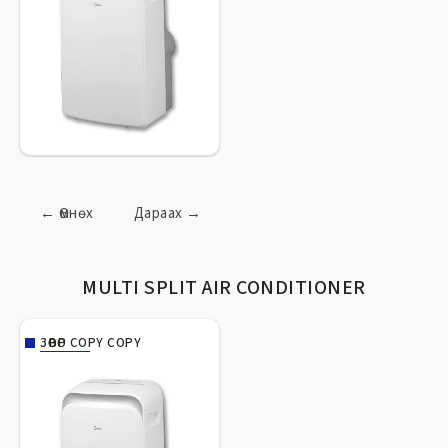
←
Өмнөх
Дараах
→
MULTI SPLIT AIR CONDITIONER
ЗӨӨВӨР COPY COPY