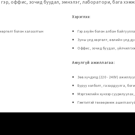
 гэр, оффис, зочид буудал, эмнэлэг, лаборатори, бага хэ
Хэрэглээ:
 хөргөлт болон халаалтын
Гэр ахуйн болон албан байгуулл
Зуны үед хөргөлт, өвлийн үед д
Оффис, зочид буудал, үйлчилгээ
Аюулгүй ажиллагаа:
Зөв хүчдэлд (220 - 240V) ажиллуу
Буруу холболт, газардуулга, бог
Мэргэжлийн хүнээр суурилуулах,
Гэмтэлтэй төхөөрөмж ашиглахгү