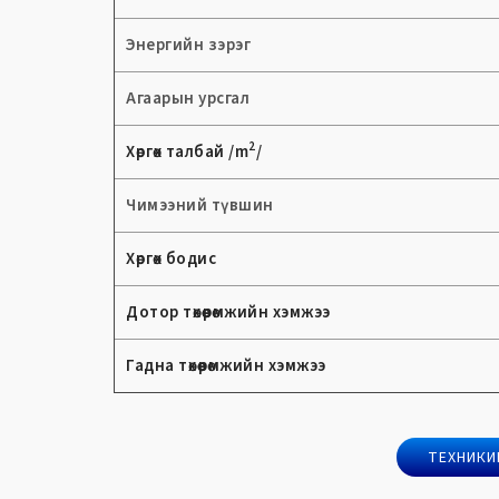
Энергийн зэрэг
Агаарын урсгал
2
Хөргөх талбай /
m
/
Чимээний түвшин
Хөргөх бодис
Дотор төхөөрөмжийн хэмжээ
Гадна төхөөрөмжийн хэмжээ
ТЕХНИКИЙ