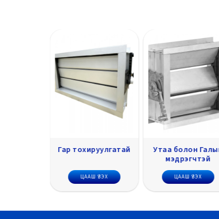
уатор
Гар тохируулгатай
Утаа болон Галы
лагатай
мэдрэгчтэй
 ҮЗЭХ
ЦААШ ҮЗЭХ
ЦААШ ҮЗЭХ