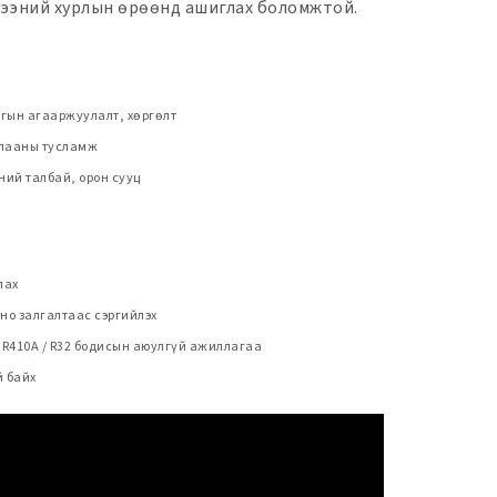
мжээний хурлын өрөөнд ашиглах боломжтой.
агын агааржуулалт, хөргөлт
улааны тусламж
ний талбай, орон сууц
лах
ино залгалтаас сэргийлэх
 R410A / R32 бодисын аюулгүй ажиллагаа
й байх