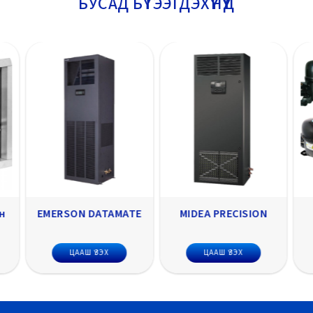
БУСАД БҮТЭЭГДЭХҮҮНҮҮД
н
EMERSON DATAMATE
MIDEA PRECISION
ЦААШ ҮЗЭХ
ЦААШ ҮЗЭХ