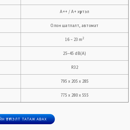
А++ / А+ хүртэл
Олон шатлалт, автомат
2
16 – 23 m
25–45 dB(A)
R32
795 x 205 x 285
775 x 280 x 555
Н ҮЗҮҮЛЭЛТ ТАТАЖ АВАХ