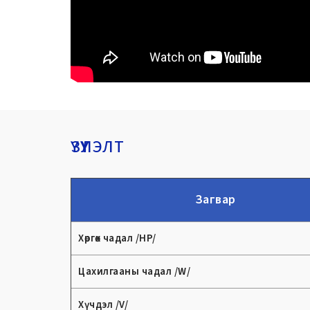
ҮЗҮҮЛЭЛТ
Загвар
Хөргөх чадал /
HP
/
Цахилгааны чадал /W
/
Хүчдэл /
V
/