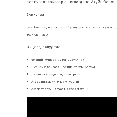
зориулалттайгаар ашиглагдана. Ахуйн болон,
Зориулалт:
Өрөө, байшин, оффис болон бусад орон зайд агааржуулалт,
зориулалтаар
Онцлог, давуу тал:
Өрөөний температур тогтворжуулах
Дуу чимээ байгатай, эрчим хүч хэмнэлттэй
Дижитал удирдлага, таймертай
Агаар цэвэршүүлэх шүүлтүүртэй
Автомат дахин асаалт, дефрост функц