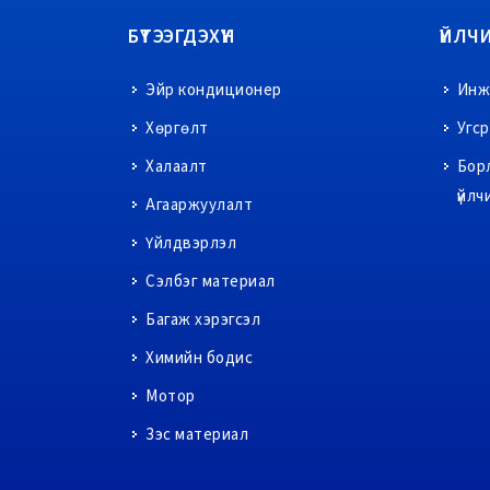
БҮТЭЭГДЭХҮҮН
ҮЙЛЧ
Эйр кондиционер
Инж
Хөргөлт
Угс
Халаалт
Бор
үйлч
Агааржуулалт
Үйлдвэрлэл
Сэлбэг материал
Багаж хэрэгсэл
Химийн бодис
Мотор
Зэс материал