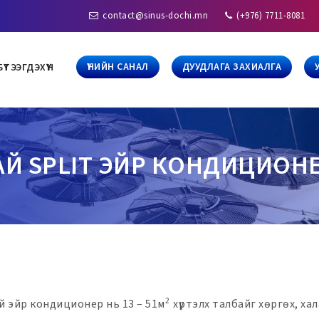
contact@sinus-dochi.mn
(+976) 7711-8081
ҮНИЙН САНАЛ
ДУУДЛАГА ЗАХИАЛГА
БҮТЭЭГДЭХҮҮН
АЙ SPLIT ЭЙР КОНДИЦИОН
2
 эйр кондиционер нь 13 – 51м
хүртэлх талбайг хөргөх, хал