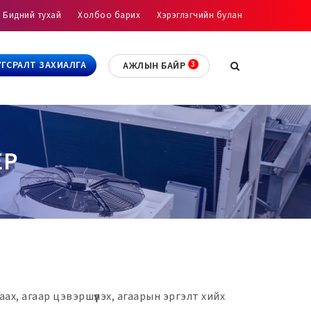
Бидний тухай
Холбоо барих
Хэрэглэгчийн булан
УГСРАЛТ ЗАХИАЛГА
АЖЛЫН БАЙР
ЕР
аах, агаар цэвэршүүлэх, агаарын эргэлт хийх