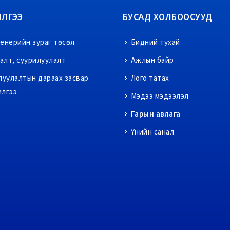
ИЛГЭЭ
БУСАД ХОЛБООСУУД
енерийн зураг төсөл
Бидний тухай
ралт, суурилуулалт
Ажлын байр
луулалтын дараах засвар
Лого татах
илгээ
Мэдээ мэдээлэл
Гарын авлага
Үнийн санал