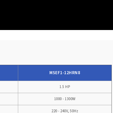
MSEF1-12HRN8
1.5 HP
1000 - 1300W
220 - 240V, 50Hz