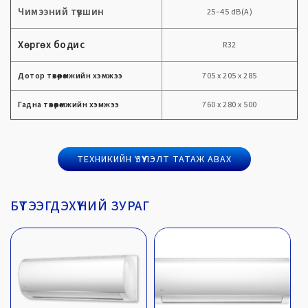
Чимээний түвшин
25–45 dB(A)
Хөргөх бодис
R32
Дотор төхөөрөмжийн хэмжээ
705 x 205 x 285
Гадна төхөөрөмжийн хэмжээ
760 x 280 x 500
ТЕХНИКИЙН ҮЗҮҮЛЭЛТ ТАТАЖ АВАХ
БҮТЭЭГДЭХҮҮНИЙ ЗУРАГ