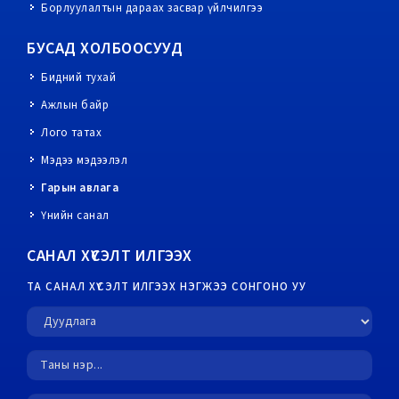
Борлуулалтын дараах засвар үйлчилгээ
БУСАД ХОЛБООСУУД
Бидний тухай
Ажлын байр
Лого татах
Мэдээ мэдээлэл
Гарын авлага
Үнийн санал
САНАЛ ХҮСЭЛТ ИЛГЭЭХ
ТА САНАЛ ХҮСЭЛТ ИЛГЭЭХ НЭГЖЭЭ СОНГОНО УУ