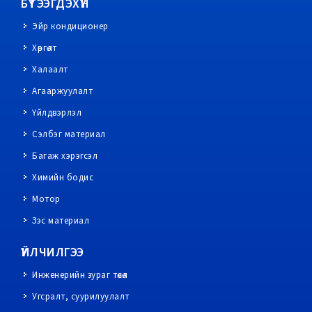
БҮТЭЭГДЭХҮҮН
Эйр кондиционер
Хөргөлт
Халаалт
Агааржуулалт
Үйлдвэрлэл
Сэлбэг материал
Багаж хэрэгсэл
Химийн бодис
Мотор
Зэс материал
ҮЙЛЧИЛГЭЭ
Инженерийн зураг төсөл
Угсралт, суурилуулалт