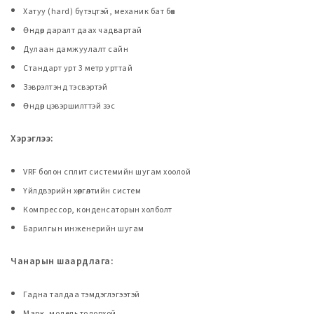
Хатуу (hard) бүтэцтэй, механик бат бөх
Өндөр даралт даах чадвартай
Дулаан дамжуулалт сайн
Стандарт урт 3 метр урттай
Зэврэлтэнд тэсвэртэй
Өндөр цэвэршилттэй зэс
Хэрэглээ:
VRF болон сплит системийн шугам хоолой
Үйлдвэрийн хөргөлтийн систем
Компрессор, конденсаторын холболт
Барилгын инженерийн шугам
Чанарын шаардлага:
Гадна талдаа тэмдэглэгээтэй
Марк, модель тодорхой