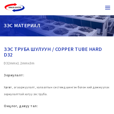
ЗЭС МАТЕРИАЛ
ЗЭС ТРУБА ШУЛУУН / COPPER TUBE HARD
D32
D32mmx1.2mmx3m
Зориулалт:
Хөргөлт, агааржуулалт, халаалтын системд шингэн болон хий дамжуулах
зориулалттай хатуу зэс труба.
Онцлог, давуу тал: