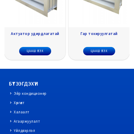
лагатай
Гар тохируулгатай
Утаа болон Гал
мэдрэгчтэй
ЦААШ ҮЗЭХ
ЦААШ ҮЗЭХ
БҮТЭЭГДЭХҮҮН
Эйр кондиционер
Хөргөлт
Халаалт
Агааржуулалт
Үйлдвэрлэл