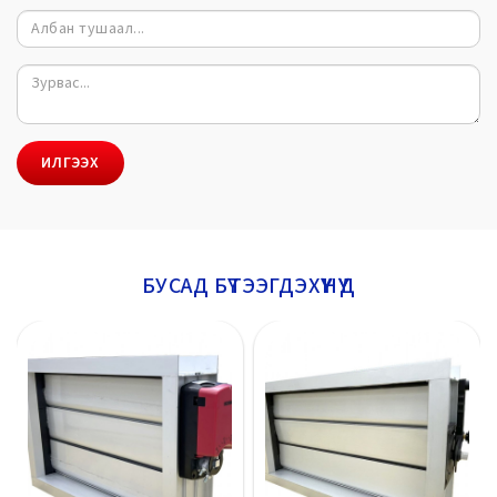
ИЛГЭЭХ
БУСАД БҮТЭЭГДЭХҮҮНҮҮД