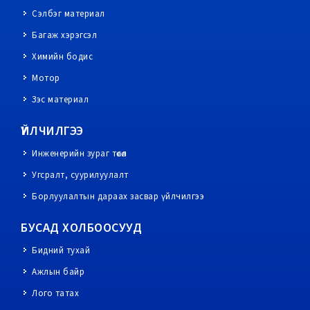
Сэлбэг материал
Багаж хэрэгсэл
Химийн бодис
Мотор
Зэс материал
ҮЙЛЧИЛГЭЭ
Инженерийн зураг төсөл
Угсралт, суурилуулалт
Борлуулалтын дараах засвар үйлчилгээ
БУСАД ХОЛБООСУУД
Бидний тухай
Ажлын байр
Лого татах