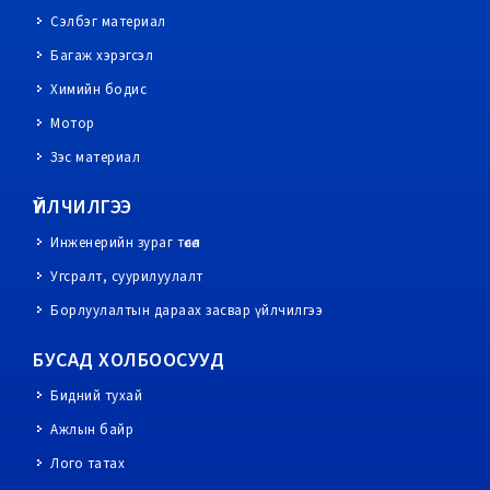
Сэлбэг материал
Багаж хэрэгсэл
Химийн бодис
Мотор
Зэс материал
ҮЙЛЧИЛГЭЭ
Инженерийн зураг төсөл
Угсралт, суурилуулалт
Борлуулалтын дараах засвар үйлчилгээ
БУСАД ХОЛБООСУУД
Бидний тухай
Ажлын байр
Лого татах