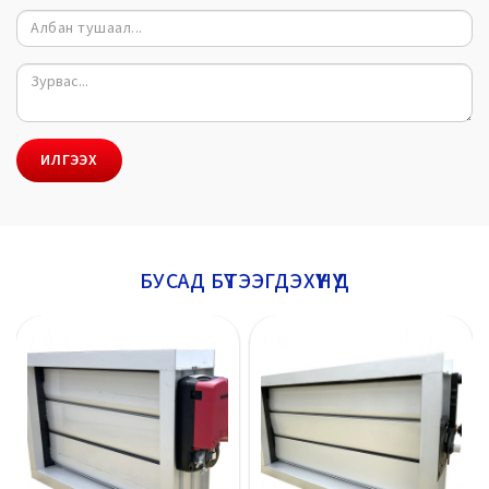
ИЛГЭЭХ
БУСАД БҮТЭЭГДЭХҮҮНҮҮД