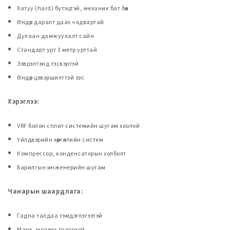
Хатуу (hard) бүтэцтэй, механик бат бөх
Өндөр даралт даах чадвартай
Дулаан дамжуулалт сайн
Стандарт урт 3 метр урттай
Зэврэлтэнд тэсвэртэй
Өндөр цэвэршилттэй зэс
Хэрэглээ:
VRF болон сплит системийн шугам хоолой
Үйлдвэрийн хөргөлтийн систем
Компрессор, конденсаторын холболт
Барилгын инженерийн шугам
Чанарын шаардлага:
Гадна талдаа тэмдэглэгээтэй
Марк, модель тодорхой