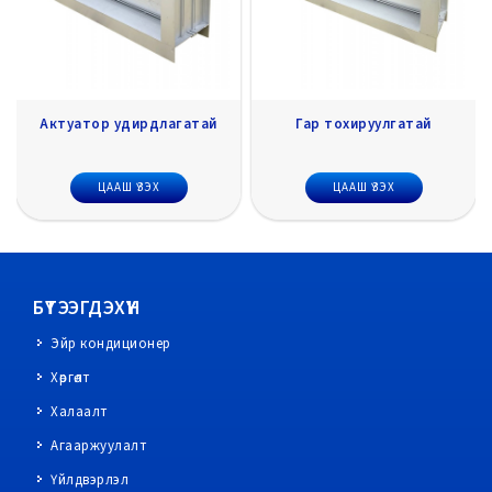
Гар тохируулгатай
Утаа болон Галын
мэдрэгчтэй
ЦААШ ҮЗЭХ
ЦААШ ҮЗЭХ
БҮТЭЭГДЭХҮҮН
Эйр кондиционер
Хөргөлт
Халаалт
Агааржуулалт
Үйлдвэрлэл