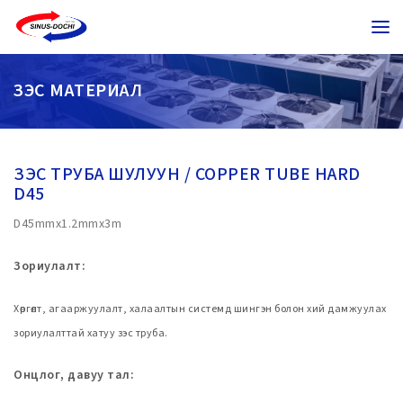
ЗЭС МАТЕРИАЛ
ЗЭС ТРУБА ШУЛУУН / COPPER TUBE HARD
D45
D45mmx1.2mmx3m
Зориулалт:
Хөргөлт, агааржуулалт, халаалтын системд шингэн болон хий дамжуулах
зориулалттай хатуу зэс труба.
Онцлог, давуу тал: