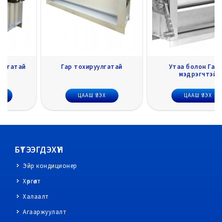
Гар тохируулгатай
Утаа болон Галын
мэдрэгчтэй
ЦААШ ҮЗЭХ
ЦААШ ҮЗЭХ
БҮТЭЭГДЭХҮҮН
Эйр кондиционер
Хөргөлт
Халаалт
Агааржуулалт