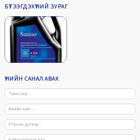
БҮТЭЭГДЭХҮҮНИЙ ЗУРАГ
ҮНИЙН САНАЛ АВАХ