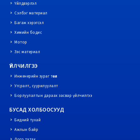
Үйлдвэрлэл
Сэлбэг материал
Багаж хэрэгсэл
Химийн бодис
Мотор
Зэс материал
ҮЙЛЧИЛГЭЭ
Инженерийн зураг төсөл
Угсралт, суурилуулалт
Борлуулалтын дараах засвар үйлчилгээ
БУСАД ХОЛБООСУУД
Бидний тухай
Ажлын байр
Лого татах