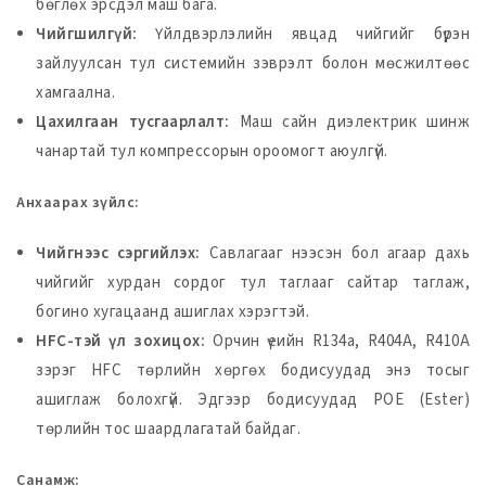
бөглөх эрсдэл маш бага.
Чийгшилгүй:
Үйлдвэрлэлийн явцад чийгийг бүрэн
зайлуулсан тул системийн зэврэлт болон мөсжилтөөс
хамгаална.
Цахилгаан тусгаарлалт:
Маш сайн диэлектрик шинж
чанартай тул компрессорын ороомогт аюулгүй.
Анхаарах зүйлс:
Чийгнээс сэргийлэх:
Савлагааг нээсэн бол агаар дахь
чийгийг хурдан сордог тул таглааг сайтар таглаж,
богино хугацаанд ашиглах хэрэгтэй.
HFC-тэй үл зохицох:
Орчин үеийн R134a, R404A, R410A
зэрэг HFC төрлийн хөргөх бодисуудад энэ тосыг
ашиглаж болохгүй. Эдгээр бодисуудад POE (Ester)
төрлийн тос шаардлагатай байдаг.
Санамж: