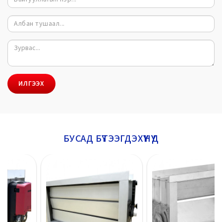
ИЛГЭЭХ
БУСАД БҮТЭЭГДЭХҮҮНҮҮД