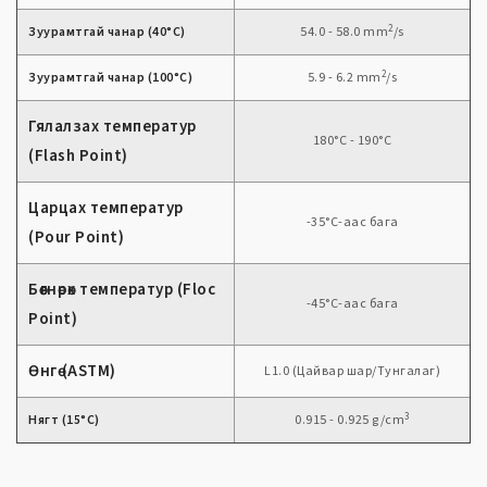
2
Зуурамтгай чанар (40°C)
54.0 - 58.0 mm
/s
2
Зуурамтгай чанар (100°C)
5.9 - 6.2 mm
/s
Гялалзах температур
180°C - 190°C
(Flash Point)
Царцах температур
-35°C-аас бага
(Pour Point)
Бөөгнөрөх температур (Floc
-45°C-аас бага
Point)
Өнгө (ASTM)
L1.0 (Цайвар шар/Тунгалаг)
3
Нягт (15°C)
0.915 - 0.925 g/cm