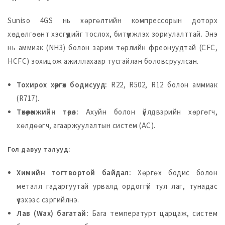
Suniso 4GS нь хөргөлтийн компрессорын доторх
хөдөлгөөнт хэсгүүдийг тослох, битүүмжлэх зориулалттай. Энэ
нь аммиак (NH3) болон зарим төрлийн фреонуудтай (CFC,
HCFC) зохицож ажиллахаар тусгайлан боловсруулсан.
Тохирох хөргөх бодисууд:
R22, R502, R12 болон аммиак
(R717).
Төхөөрөмжийн төрөл:
Ахуйн болон үйлдвэрийн хөргөгч,
хөлдөөгч, агааржуулалтын систем (AC).
Гол давуу талууд:
Химийн тогтвортой байдал:
Хөргөх бодис болон
металл гадаргуутай урвалд ордоггүй тул лаг, тунадас
үүсэхээс сэргийлнэ.
Лав (Wax) багатай:
Бага температурт царцаж, систем