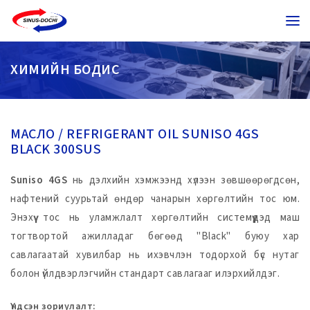
ХИМИЙН БОДИС
МАСЛО / REFRIGERANT OIL SUNISO 4GS
BLACK 300SUS
Suniso 4GS
нь дэлхийн хэмжээнд хүлээн зөвшөөрөгдсөн,
нафтений суурьтай өндөр чанарын хөргөлтийн тос юм.
Энэхүү тос нь уламжлалт хөргөлтийн системүүдэд маш
тогтвортой ажилладаг бөгөөд "Black" буюу хар
савлагаатай хувилбар нь ихэвчлэн тодорхой бүс нутаг
болон үйлдвэрлэгчийн стандарт савлагааг илэрхийлдэг.
Үндсэн зориулалт: