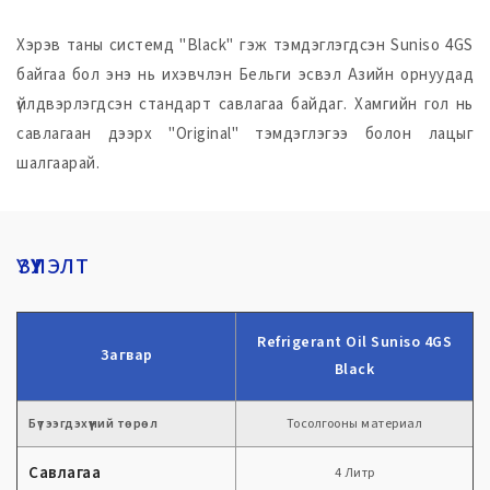
Хэрэв таны системд "Black" гэж тэмдэглэгдсэн Suniso 4GS
байгаа бол энэ нь ихэвчлэн Бельги эсвэл Азийн орнуудад
үйлдвэрлэгдсэн стандарт савлагаа байдаг. Хамгийн гол нь
савлагаан дээрх "Original" тэмдэглэгээ болон лацыг
шалгаарай.
ҮЗҮҮЛЭЛТ
Refrigerant Oil Suniso 4GS
Загвар
Black
Бүтээгдэхүүний төрөл
Тосолгооны материал
Савлагаа
4 Литр