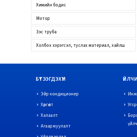
Химийн бодис
Мотор
Зэс труба
Холбох хэрэгсэл, туслах материал, хайлш
БҮТЭЭГДЭХҮҮН
ҮЙЛЧ
Эйр кондиционер
Инже
Хөргөлт
Угс
Халаалт
Бор
үйл
Агааржуулалт
Үйлдвэрлэл