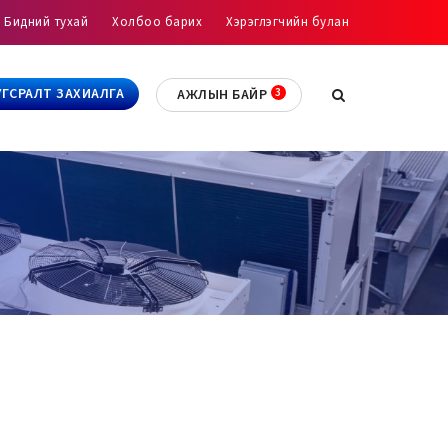
Бидний тухай
Холбоо барих
Хэрэглэгчийн булан
УГСРАЛТ ЗАХИАЛГА
АЖЛЫН БАЙР