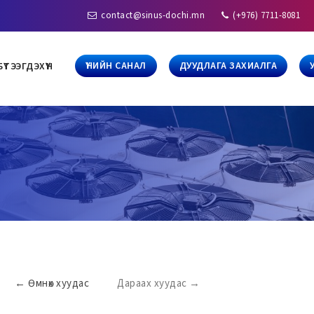
contact@sinus-dochi.mn
(+976) 7711-8081
ҮНИЙН САНАЛ
ДУУДЛАГА ЗАХИАЛГА
БҮТЭЭГДЭХҮҮН
←
Өмнөх
хуудас
Дараах
хуудас
→