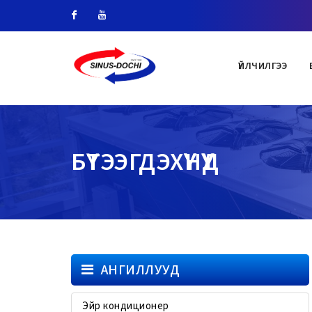
Facebook
Youtube
ҮЙЛЧИЛГЭЭ
БҮТЭЭГДЭХҮҮНҮҮД
АНГИЛЛУУД
Эйр кондиционер