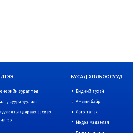
ИЛГЭЭ
БУСАД ХОЛБООСУУД
нерийн зураг төсөл
Бидний тухай
ралт, суурилуулалт
Ажлын байр
луулалтын дараах засвар
Лого татах
чилгээ
Мэдээ мэдээлэл
Гарын авлага