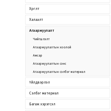
Хөргөлт
Халаалт
Агааржуулалт
Чийгшүүлэлт
Агааржуулалтын хоолой
Амсар
Агааржуулалтын сэнс
Агааржуулалтын сэлбэг материал
Үйлдвэрлэл
Сэлбэг материал
Багаж хэрэгсэл