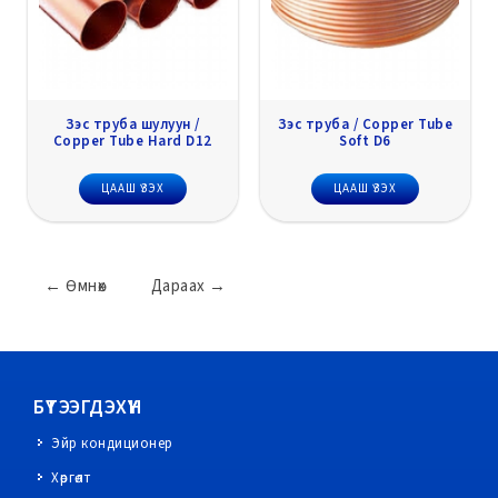
Зэс труба шулуун /
Зэс труба / Copper Tube
Copper Tube Hard D12
Soft D6
ЦААШ ҮЗЭХ
ЦААШ ҮЗЭХ
←
Өмнөх
Дараах
→
БҮТЭЭГДЭХҮҮН
Эйр кондиционер
Хөргөлт