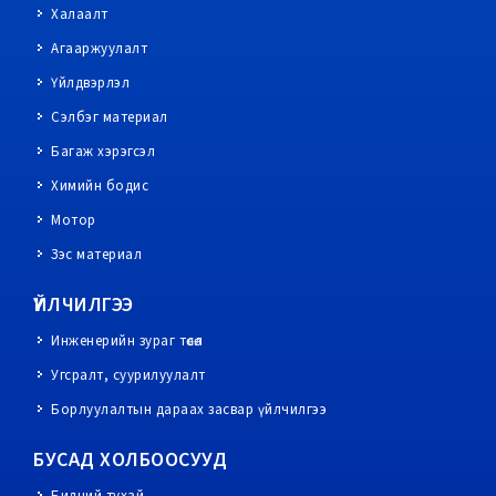
Халаалт
Агааржуулалт
Үйлдвэрлэл
Сэлбэг материал
Багаж хэрэгсэл
Химийн бодис
Мотор
Зэс материал
ҮЙЛЧИЛГЭЭ
Инженерийн зураг төсөл
Угсралт, суурилуулалт
Борлуулалтын дараах засвар үйлчилгээ
БУСАД ХОЛБООСУУД