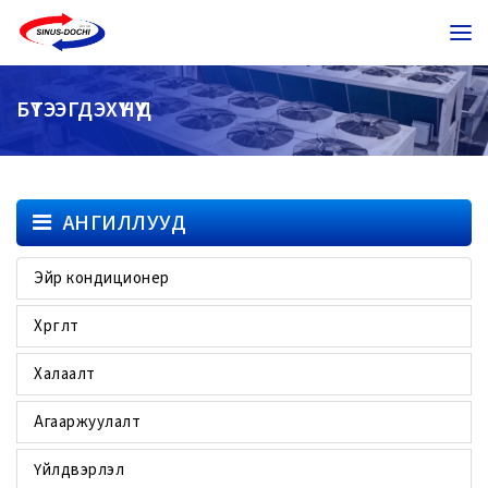
БҮТЭЭГДЭХҮҮНҮҮД
АНГИЛЛУУД
Эйр кондиционер
Хөргөлт
Халаалт
Агааржуулалт
Үйлдвэрлэл