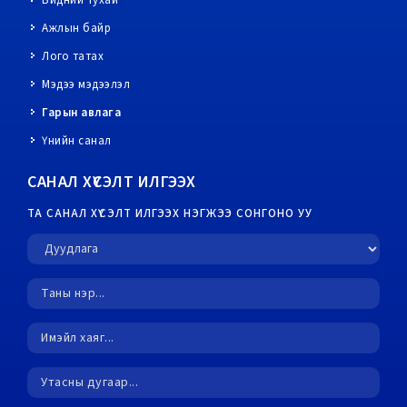
Бидний тухай
Ажлын байр
Лого татах
Мэдээ мэдээлэл
Гарын авлага
Үнийн санал
САНАЛ ХҮСЭЛТ ИЛГЭЭХ
ТА САНАЛ ХҮСЭЛТ ИЛГЭЭХ НЭГЖЭЭ СОНГОНО УУ