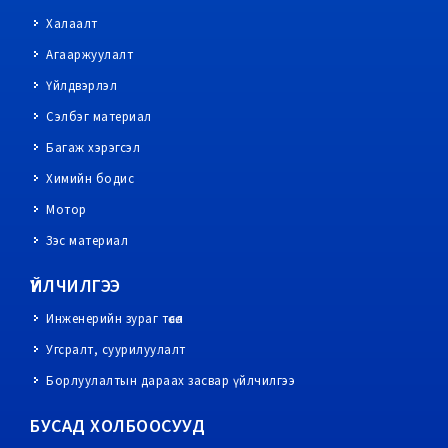
Халаалт
Агааржуулалт
Үйлдвэрлэл
Сэлбэг материал
Багаж хэрэгсэл
Химийн бодис
Мотор
Зэс материал
ҮЙЛЧИЛГЭЭ
Инженерийн зураг төсөл
Угсралт, суурилуулалт
Борлуулалтын дараах засвар үйлчилгээ
БУСАД ХОЛБООСУУД