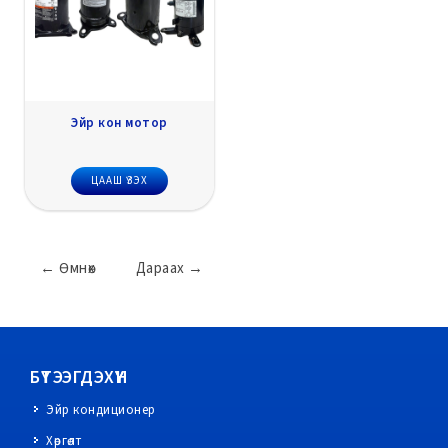
Эйр кон мотор
ЦААШ ҮЗЭХ
←
Өмнөх
Дараах
→
БҮТЭЭГДЭХҮҮН
Эйр кондиционер
Хөргөлт