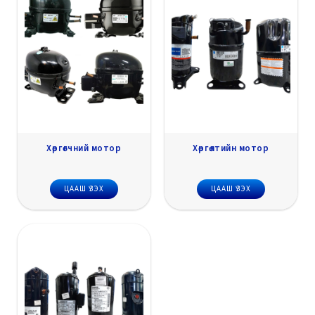
Хөргөгчний мотор
Хөргөлтийн мотор
ЦААШ ҮЗЭХ
ЦААШ ҮЗЭХ