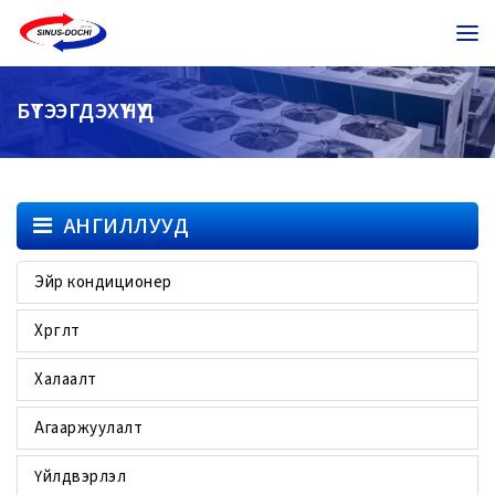
БҮТЭЭГДЭХҮҮНҮҮД
АНГИЛЛУУД
Эйр кондиционер
Хөргөлт
Халаалт
Агааржуулалт
Үйлдвэрлэл