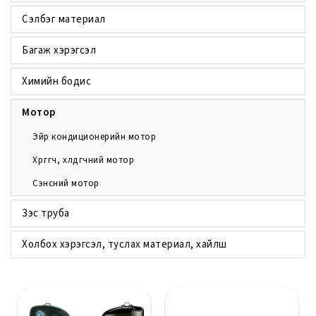
Сэлбэг материал
Багаж хэрэгсэл
Химийн бодис
Мотор
Эйр кондиционерийн мотор
Хөргөгч, хөлдөөгчний мотор
Сэнсний мотор
Зэс труба
Холбох хэрэгсэл, туслах материал, хайлш