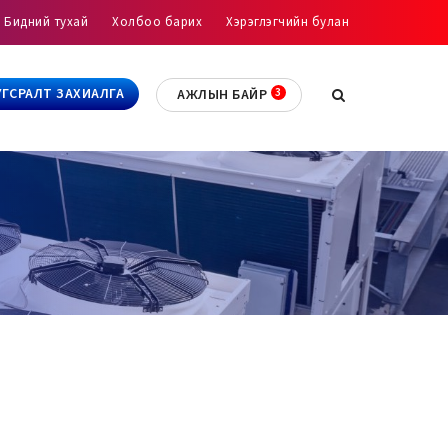
Бидний тухай
Холбоо барих
Хэрэглэгчийн булан
УГСРАЛТ ЗАХИАЛГА
АЖЛЫН БАЙР