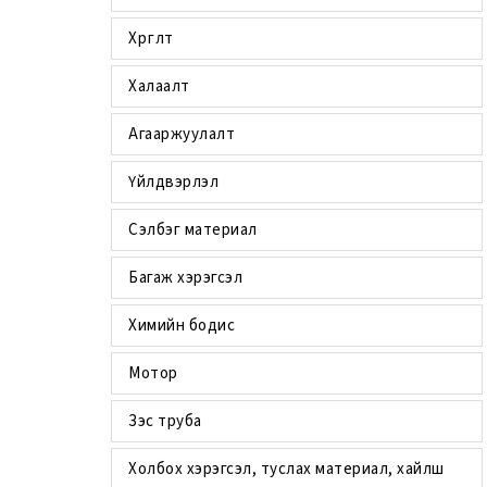
Хөргөлт
Халаалт
Агааржуулалт
Үйлдвэрлэл
Сэлбэг материал
Багаж хэрэгсэл
Химийн бодис
Мотор
Зэс труба
Холбох хэрэгсэл, туслах материал, хайлш