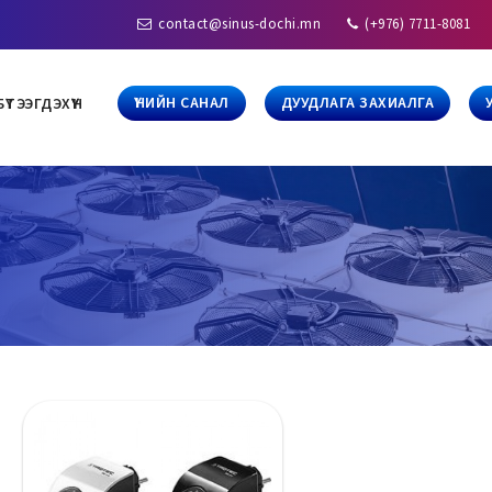
contact@sinus-dochi.mn
(+976) 7711-8081
ҮНИЙН САНАЛ
ДУУДЛАГА ЗАХИАЛГА
БҮТЭЭГДЭХҮҮН