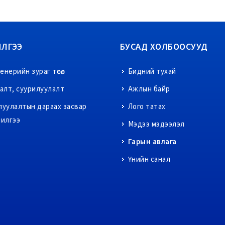
ИЛГЭЭ
БУСАД ХОЛБООСУУД
нерийн зураг төсөл
Бидний тухай
ралт, суурилуулалт
Ажлын байр
луулалтын дараах засвар
Лого татах
чилгээ
Мэдээ мэдээлэл
Гарын авлага
Үнийн санал