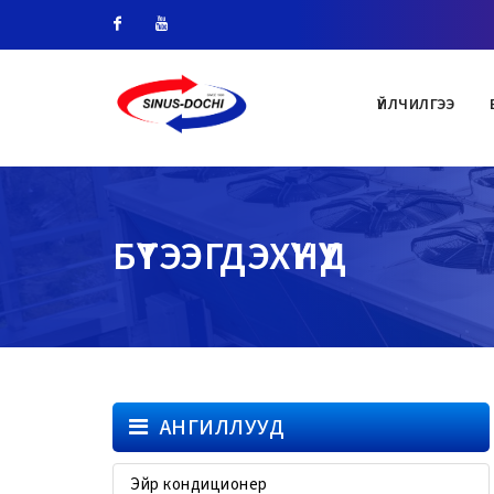
Facebook
Youtube
ҮЙЛЧИЛГЭЭ
БҮТЭЭГДЭХҮҮНҮҮД
АНГИЛЛУУД
Эйр кондиционер