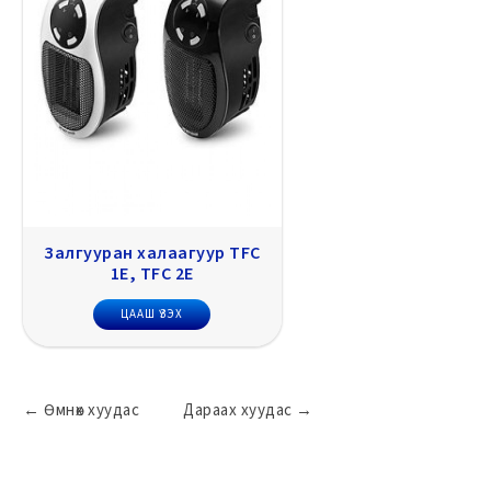
Залгууран халаагуур TFC
1E, TFC 2E
ЦААШ ҮЗЭХ
←
Өмнөх
хуудас
Дараах
хуудас
→