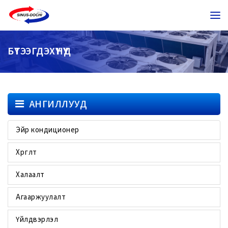
БҮТЭЭГДЭХҮҮНҮҮД
АНГИЛЛУУД
Эйр кондиционер
Хөргөлт
Халаалт
Агааржуулалт
Үйлдвэрлэл