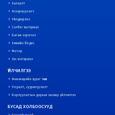
Халаалт
Агааржуулалт
Үйлдвэрлэл
Сэлбэг материал
Багаж хэрэгсэл
Химийн бодис
Мотор
Зэс материал
ҮЙЛЧИЛГЭЭ
Инженерийн зураг төсөл
Угсралт, суурилуулалт
Борлуулалтын дараах засвар үйлчилгээ
БУСАД ХОЛБООСУУД