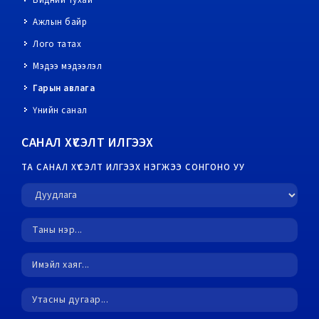
Бидний тухай
Ажлын байр
Лого татах
Мэдээ мэдээлэл
Гарын авлага
Үнийн санал
САНАЛ ХҮСЭЛТ ИЛГЭЭХ
ТА САНАЛ ХҮСЭЛТ ИЛГЭЭХ НЭГЖЭЭ СОНГОНО УУ