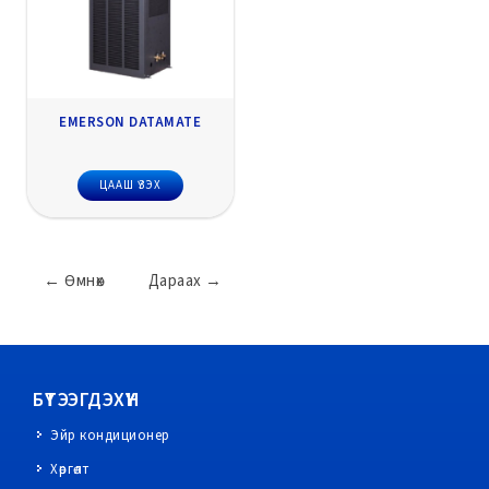
EMERSON DATAMATE
ЦААШ ҮЗЭХ
←
Өмнөх
Дараах
→
БҮТЭЭГДЭХҮҮН
Эйр кондиционер
Хөргөлт