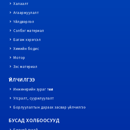
Халаалт
Агааржуулалт
Үйлдвэрлэл
Сэлбэг материал
Багаж хэрэгсэл
Химийн бодис
Мотор
Зэс материал
ҮЙЛЧИЛГЭЭ
Инженерийн зураг төсөл
Угсралт, суурилуулалт
Борлуулалтын дараах засвар үйлчилгээ
БУСАД ХОЛБООСУУД