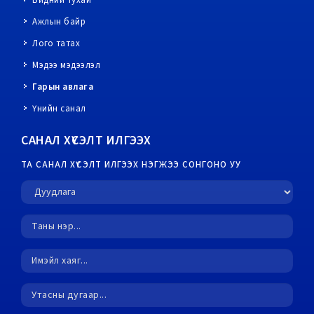
Бидний тухай
Ажлын байр
Лого татах
Мэдээ мэдээлэл
Гарын авлага
Үнийн санал
САНАЛ ХҮСЭЛТ ИЛГЭЭХ
ТА САНАЛ ХҮСЭЛТ ИЛГЭЭХ НЭГЖЭЭ СОНГОНО УУ