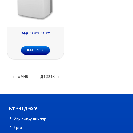
Зөөвөр COPY COPY
ЦААШ ҮЗЭХ
←
Өмнөх
Дараах
→
БҮТЭЭГДЭХҮҮН
Эйр кондиционер
Хөргөлт