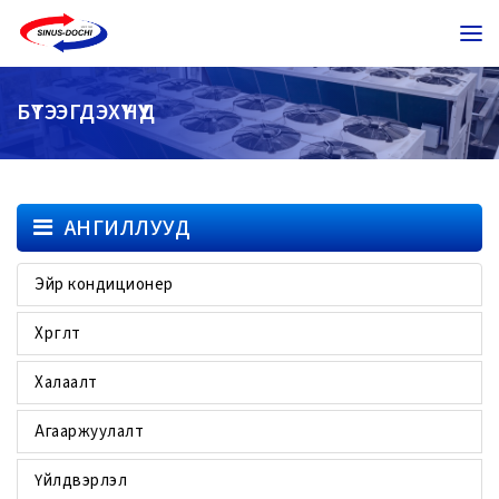
БҮТЭЭГДЭХҮҮНҮҮД
АНГИЛЛУУД
Эйр кондиционер
Хөргөлт
Халаалт
Агааржуулалт
Үйлдвэрлэл