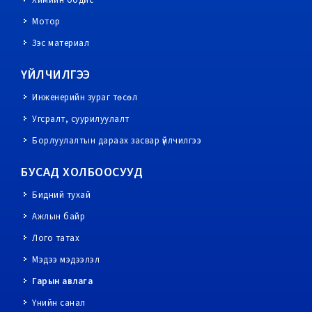
Химийн бодис
Мотор
Зэс материал
ҮЙЛЧИЛГЭЭ
Инженерийн зураг төсөл
Угсралт, суурилуулалт
Борлуулалтын дараах засвар үйлчилгээ
БУСАД ХОЛБООСУУД
Бидний тухай
Ажлын байр
Лого татах
Мэдээ мэдээлэл
Гарын авлага
Үнийн санал