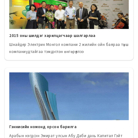
2015 оны шилдэг харилцагчаар шалгарлаа
Шнайдер Электрик Монгол компани 2 жилийн ойн баяраа түнш
компаниудтайгаа тэмдэглэн өнгөрүүллээ
Гэннисийн номонд орсон барилга
Арабын нэгдсэн Эмират улсын Абу Даби дахь Капитал Гэйт