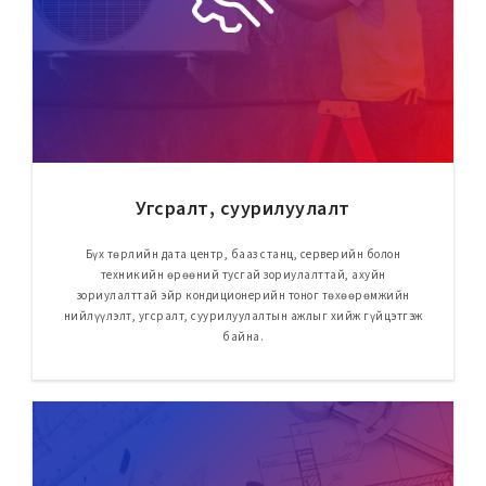
Угсралт, суурилуулалт
Бүх төрлийн дата центр, бааз станц, серверийн болон
техникийн өрөөний тусгай зориулалттай, ахуйн
зориулалттай эйр кондиционерийн тоног төхөөрөмжийн
нийлүүлэлт, угсралт, суурилуулалтын ажлыг хийж гүйцэтгэж
байна.