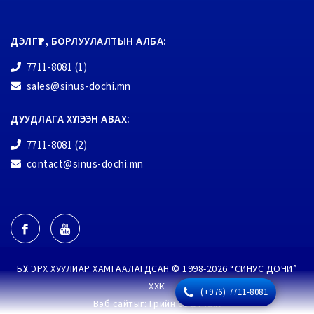
ДЭЛГҮҮР, БОРЛУУЛАЛТЫН АЛБА:
7711-8081 (1)
sales@sinus-dochi.mn
ДУУДЛАГА ХҮЛЭЭН АВАХ:
7711-8081 (2)
contact@sinus-dochi.mn
БҮХ ЭРХ ХУУЛИАР ХАМГААЛАГДСАН © 1998-2026 “СИНУС ДОЧИ”
ХХК
(+976) 7711-8081
Вэб сайт
ыг:
Грийн софт ХХК