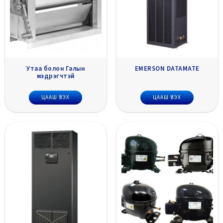
Утаа болон Галын
EMERSON DATAMATE
мэдрэгчтэй
ЦААШ ҮЗЭХ
ЦААШ ҮЗЭХ