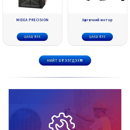
MIDEA PRECISION
Хөргөгчний мотор
ЦААШ ҮЗЭХ
ЦААШ ҮЗЭХ
НИЙТ БҮТЭЭГДЭХҮҮН