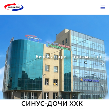
Бид чанарыг эрхэмлэнэ